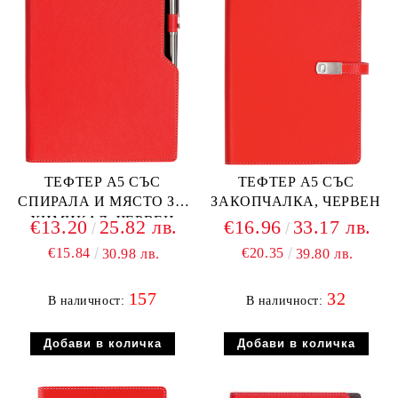
ТЕФТЕР А5 СЪС
ТЕФТЕР А5 СЪС
СПИРАЛА И МЯСТО ЗА
ЗАКОПЧАЛКА, ЧЕРВЕН
ХИМИКАЛ, ЧЕРВЕН
€13.20
25.82 лв.
€16.96
33.17 лв.
€15.84
€20.35
30.98 лв.
39.80 лв.
157
32
В наличност:
В наличност: