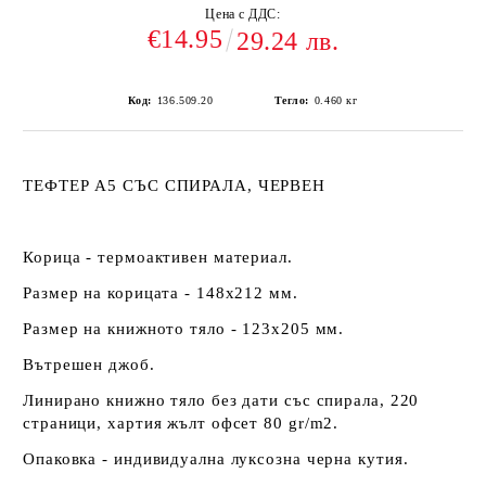
Цена с ДДС:
€14.95
29.24 лв.
Код:
136.509.20
Тегло:
0.460
кг
ТЕФТЕР А5 СЪС СПИРАЛА, ЧЕРВЕН
Корица - термоактивен материал.
Размер на корицата - 148х212 мм.
Размер на книжното тяло - 123х205 мм.
Вътрешен джоб.
Линирано книжно тяло без дати със спирала, 220
страници, хартия жълт офсет 80 gr/m2.
Опаковка - индивидуална луксозна черна кутия.