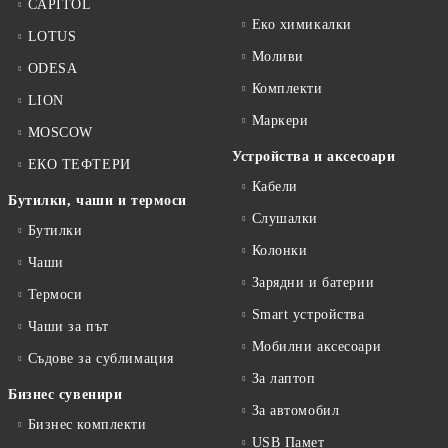
CAPITOL
Еко химикалки
LOTUS
Моливи
ODESA
Комплекти
LION
Маркери
MOSCOW
Устройства и аксесоари
ЕКО ТЕФТЕРИ
Кабели
Бутилки, чаши и термоси
Слушалки
Бутилки
Колонки
Чаши
Зарядни и батерии
Термоси
Smart устройства
Чаши за път
Мобилни аксесоари
Съдове за сублимация
За лаптоп
Бизнес сувенири
За автомобил
Бизнес комплекти
USB Памет