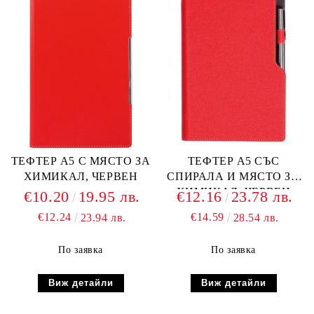
ТЕФТЕР А5 С МЯСТО ЗА
ТЕФТЕР А5 СЪС
ХИМИКАЛ, ЧЕРВЕН
СПИРАЛА И МЯСТО ЗА
ХИМИКАЛ, ЧЕРВЕН
€10.20
19.95 лв.
€12.16
23.78 лв.
€12.24
€14.59
23.94 лв.
28.54 лв.
По заявка
По заявка
Виж детайли
Виж детайли