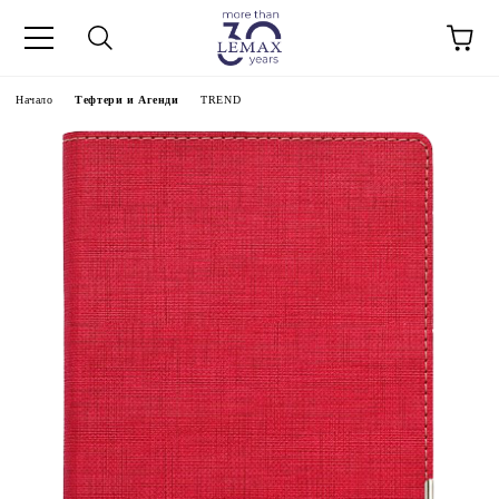
Начало
Тефтери и Агенди
TREND