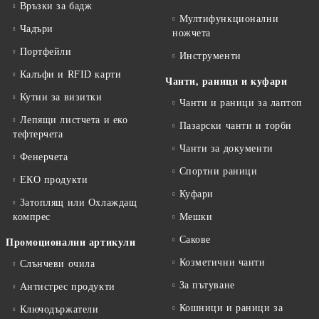
Връзки за бадж
Мултифункционални
Чадъри
ножчета
Портфейли
Инструменти
Калъфи и RFID карти
Чанти, раници и куфари
Кутии за визитки
Чанти и раници за лаптоп
Лепящи листчета и еко
Пазарски чанти и торби
тефтeрчета
Чанти за документи
Фенерчета
Спортни раници
ЕКО продукти
Куфари
Затоплящ или Охлаждащ
компрес
Мешки
Сакове
Промоционални артикули
Козметични чанти
Слънчеви очила
За пътуване
Антистрес продукти
Кошници и раници за
Ключодържатели