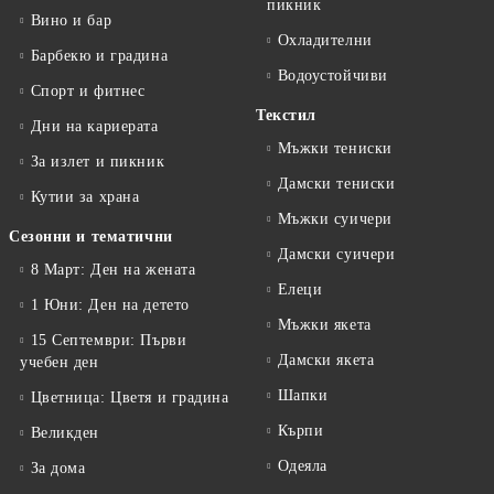
пикник
Вино и бар
Охладителни
Барбекю и градина
Водоустойчиви
Спорт и фитнес
Текстил
Дни на кариерата
Мъжки тениски
За излет и пикник
Дамски тениски
Кутии за храна
Мъжки суичери
Сезонни и тематични
Дамски суичери
8 Март: Ден на жената
Елеци
1 Юни: Ден на детето
Мъжки якета
15 Септември: Първи
Дамски якета
учебен ден
Шапки
Цветница: Цветя и градина
Кърпи
Великден
Одеяла
За дома