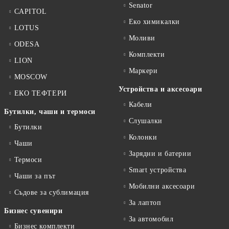
Senator
CAPITOL
Еко химикалки
LOTUS
Моливи
ODESA
Комплекти
LION
Маркери
MOSCOW
Устройства и аксесоари
ЕКО ТЕФТЕРИ
Кабели
Бутилки, чаши и термоси
Слушалки
Бутилки
Колонки
Чаши
Зарядни и батерии
Термоси
Smart устройства
Чаши за път
Мобилни аксесоари
Съдове за сублимация
За лаптоп
Бизнес сувенири
За автомобил
Бизнес комплекти