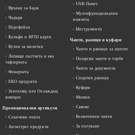
USB Памет
Връзки за бадж
Мултифункционални
Чадъри
ножчета
Портфейли
Инструменти
Калъфи и RFID карти
Чанти, раници и куфари
Кутии за визитки
Чанти и раници за лаптоп
Лепящи листчета и еко
Пазарски чанти и торби
тефтeрчета
Чанти за документи
Фенерчета
Спортни раници
ЕКО продукти
Куфари
Затоплящ или Охлаждащ
компрес
Мешки
Сакове
Промоционални артикули
Козметични чанти
Слънчеви очила
За пътуване
Антистрес продукти