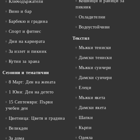
Кошници и раници за
Ключодържатели
пикник
Вино и бар
Охладителни
Барбекю и градина
Водоустойчиви
Спорт и фитнес
Текстил
Дни на кариерата
Мъжки тениски
За излет и пикник
Дамски тениски
Кутии за храна
Мъжки суичери
Сезонни и тематични
Дамски суичери
8 Март: Ден на жената
Елеци
1 Юни: Ден на детето
Мъжки якета
15 Септември: Първи
Дамски якета
учебен ден
Шапки
Цветница: Цветя и градина
Кърпи
Великден
Одеяла
За дома