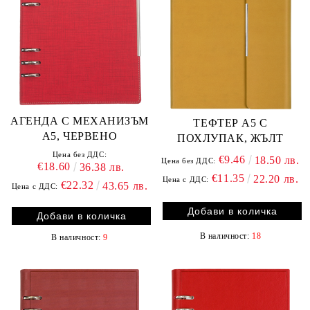
АГЕНДА С МЕХАНИЗЪМ
ТЕФТЕР А5 С
А5, ЧЕРВЕНО
ПОХЛУПАК, ЖЪЛТ
Цена без ДДС:
€9.46
18.50 лв.
Цена без ДДС:
€18.60
36.38 лв.
€11.35
22.20 лв.
Цена с ДДС:
€22.32
43.65 лв.
Цена с ДДС:
В наличност:
18
В наличност:
9