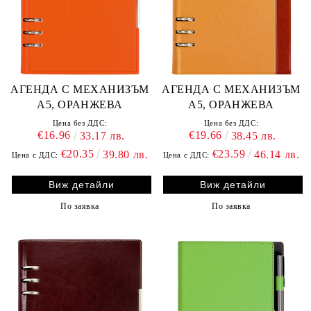
АГЕНДА С МЕХАНИЗЪМ
АГЕНДА С МЕХАНИЗЪМ
А5, ОРАНЖЕВА
А5, ОРАНЖЕВА
Цена без ДДС:
Цена без ДДС:
€16.96
€19.66
33.17 лв.
38.45 лв.
€20.35
€23.59
39.80 лв.
46.14 лв.
Цена с ДДС:
Цена с ДДС:
Виж детайли
Виж детайли
По заявка
По заявка