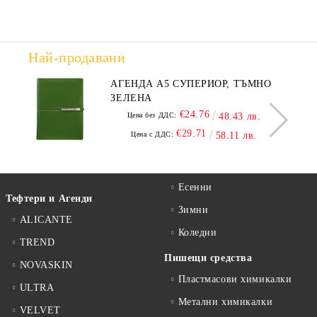
Най-продавани
АГЕНДА А5 СУПЕРИОР, ТЪМНО
ЗЕЛЕНА
€24.76
Цена без ДДС:
48.43 лв.
€29.71
Цена с ДДС:
58.11 лв.
Есенни
Тефтери и Агенди
Зимни
ALICANTE
Коледни
TREND
Пишещи средства
NOVASKIN
Пластмасови химикалки
ULTRA
Метални химикалки
VELVET