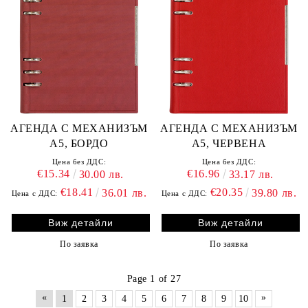
АГЕНДА С МЕХАНИЗЪМ
АГЕНДА С МЕХАНИЗЪМ
А5, БОРДО
А5, ЧЕРВЕНА
Цена без ДДС:
Цена без ДДС:
€15.34
€16.96
30.00 лв.
33.17 лв.
€18.41
€20.35
36.01 лв.
39.80 лв.
Цена с ДДС:
Цена с ДДС:
Виж детайли
Виж детайли
По заявка
По заявка
Page 1 of 27
«
»
1
2
3
4
5
6
7
8
9
10