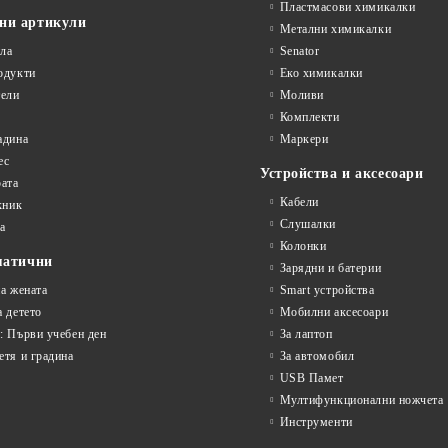
Пластмасови химикалки
ни артикули
Метални химикалки
ла
Senator
одукти
Еко химикалки
ели
Моливи
Комплекти
адина
Маркери
ес
Устройства и аксесоари
рата
Кабели
кник
Слушалки
а
Колонки
матични
Зарядни и батерии
на жената
Smart устройства
а детето
Мобилни аксесоари
: Първи учебен ден
За лаптоп
етя и градина
За автомобил
USB Памет
Мултифункционални ножчета
Инструменти