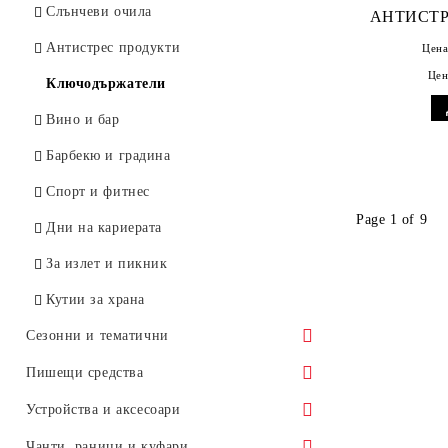
ULTRA
Термоси
Връзки за бадж
Слънчеви очила
АНТИСТР
VELVET
Чаши за път
Чадъри
Антистрес продукти
Цена
Цен
CAPITOL
Съдове за сублимация
Портфейли
Ключодържатели
LOTUS
Калъфи и RFID карти
Вино и бар
ODESA
Кутии за визитки
Барбекю и градина
LION
Лепящи листчета и еко тефтeрчета
Спорт и фитнес
Page 1 of 9
MOSCOW
Фенерчета
Дни на кариерата
ЕКО ТЕФТЕРИ
ЕКО продукти
За излет и пикник
Затоплящ или Охлаждащ компрес
Кутии за храна
Сезонни и тематични
8 Март: Ден на жената
Пишещи средства
1 Юни: Ден на детето
Пластмасови химикалки
Устройства и аксесоари
15 Септември: Първи учебен ден
Метални химикалки
Кабели
Чанти, раници и куфари