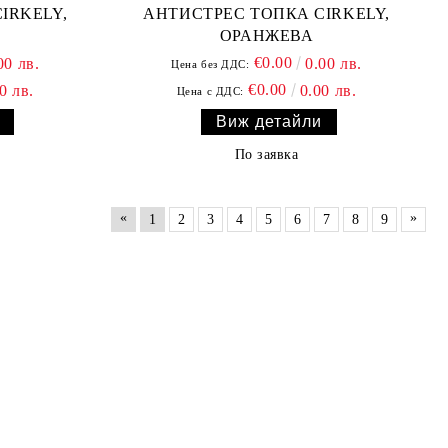
IRKELY,
АНТИСТРЕС ТОПКА CIRKELY,
ОРАНЖЕВА
€0.00
00 лв.
0.00 лв.
Цена без ДДС:
€0.00
0 лв.
0.00 лв.
Цена с ДДС:
Виж детайли
По заявка
«
»
1
2
3
4
5
6
7
8
9