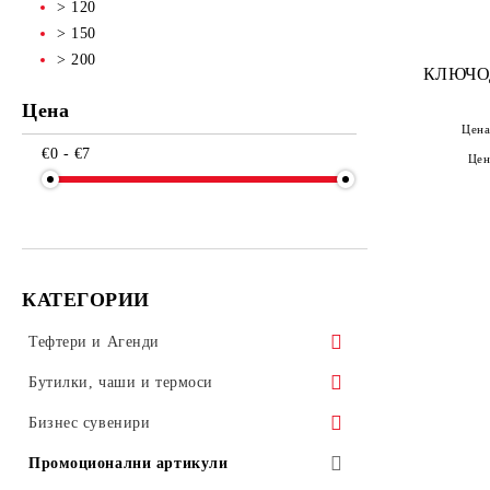
> 120
> 150
> 200
КЛЮЧО
Цена
Цена
€0 - €7
Цен
КАТЕГОРИИ
Тефтери и Агенди
ALICANTE
Бутилки, чаши и термоси
TREND
Бутилки
Бизнес сувенири
NOVASKIN
Чаши
Бизнес комплекти
Промоционални артикули