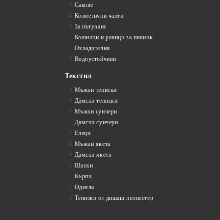
Сакове
Козметични чанти
За пътуване
Кошници и раници за пикник
Охладителни
Водоустойчиви
Текстил
Мъжки тениски
Дамски тениски
Мъжки суичери
Дамски суичери
Елеци
Мъжки якета
Дамски якета
Шапки
Кърпи
Одеяла
Тениски от дишащ полиестер