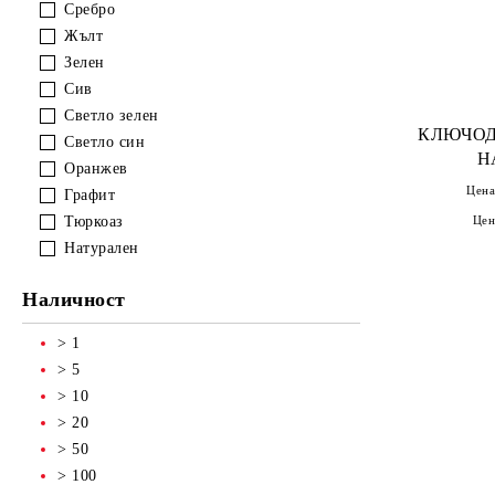
Сребро
Жълт
Зелен
Сив
Светло зелен
КЛЮЧОД
Светло син
Н
Оранжев
Цена
Графит
Тюркоаз
Цен
Натурален
Наличност
> 1
> 5
> 10
> 20
> 50
> 100