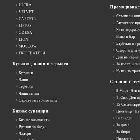
ULTRA
Промоционал
VELVET
Слънчеви очи
CAPITOL
Антистрес пр
LOTUS
Ключодържат
ODESA
Вино и бар
LION
Барбекю и гр
MOSCOW
Спорт и фитн
ЕКО ТЕФТЕРИ
Дни на карие
Бутилки, чаши и термоси
За излет и пи
Кутии за хран
Бутилки
Чаши
Сезонни и те
Термоси
8 Март: Ден 
Чаши за път
1 Юни: Ден н
Съдове за сублимация
15 Септември
Бизнес сувенири
Цветница: Цв
Великден
Бизнес комплекти
За дома
Връзки за бадж
За бюро
Чадъри
Пролетни