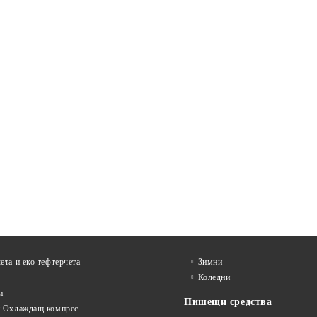
 ЕКСКЛУЗИВ,
АГЕНДА А5 СУПЕРИОР,
ДО
СИНЯ
€32.10
€24.76
 без ДДС:
62.78 лв.
Цена без ДДС:
48.43 
€38.52
€29.71
а с ДДС:
75.34 лв.
Цена с ДДС:
58.11 л
ета и еко тефтeрчета
Зимни
Коледни
и
Пишещи средства
и Охлаждащ компрес