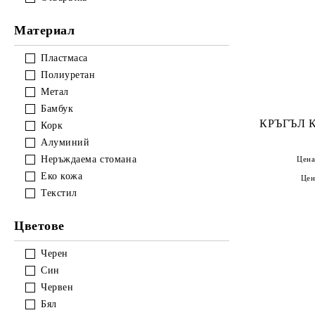
Материал
Пластмаса
Полиуретан
Метал
Бамбук
КРЪГЪЛ 
Корк
Алуминий
Неръждаема стомана
Цена
Еко кожа
Цен
Текстил
Цветове
Черен
Син
Червен
Бял