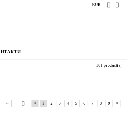
EUR
ОНТАКТИ
101 product(s)
«
»
1
2
3
4
5
6
7
8
9