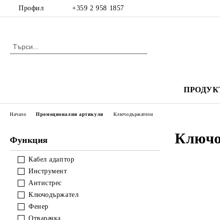
Профил
+359 2 958 1857
ПРОДУК
Начало
Промоционални артикули
Ключодържатели
Ключо
Функция
Кабел адаптор
Инструмент
Антистрес
Ключодържател
Фенер
Отварачка