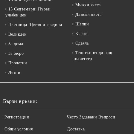
Мъжки якета
15 Септември: Първи
Дамски якета
учебен ден
Шапки
Цветница: Цветя и градина
Кърпи
Великден
Одеяла
За дома
Тениски от дишащ
За бюро
полиестер
Пролетни
Летни
Бързи връзки:
Регистрация
Често Задавани Въпроси
Общи условия
Доставка