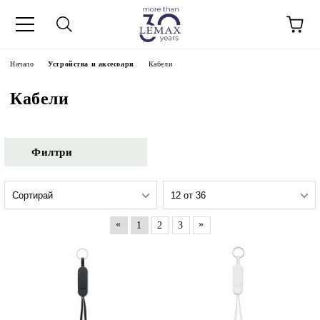
Начало
Устройства и аксесоари
Кабели
Кабели
Филтри
«
»
1
2
3