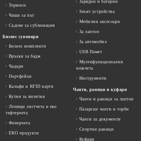
Зарядни и батерии
Термоси
Smart устройства
Чаши за път
Мобилни аксесоари
Съдове за сублимация
За лаптоп
Бизнес сувенири
За автомобил
Бизнес комплекти
USB Памет
Връзки за бадж
Мултифункционални
Чадъри
ножчета
Портфейли
Инструменти
Калъфи и RFID карти
Чанти, раници и куфари
Кутии за визитки
Чанти и раници за лаптоп
Лепящи листчета и еко
Пазарски чанти и торби
тефтeрчета
Чанти за документи
Фенерчета
Спортни раници
ЕКО продукти
Куфари