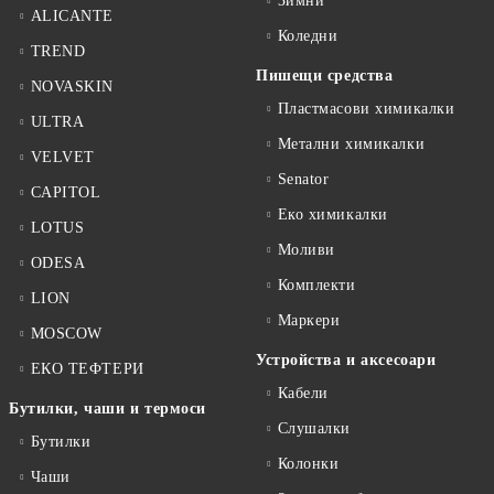
Зимни
ALICANTE
Коледни
TREND
Пишещи средства
NOVASKIN
Пластмасови химикалки
ULTRA
Метални химикалки
VELVET
Senator
CAPITOL
Еко химикалки
LOTUS
Моливи
ODESA
Комплекти
LION
Маркери
MOSCOW
Устройства и аксесоари
ЕКО ТЕФТЕРИ
Кабели
Бутилки, чаши и термоси
Слушалки
Бутилки
Колонки
Чаши