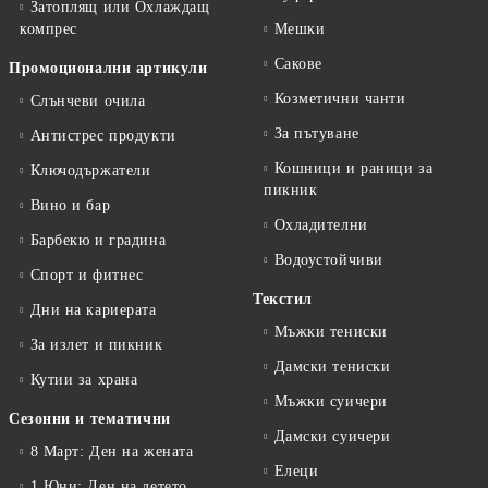
Затоплящ или Охлаждащ
компрес
Мешки
Сакове
Промоционални артикули
Козметични чанти
Слънчеви очила
За пътуване
Антистрес продукти
Кошници и раници за
Ключодържатели
пикник
Вино и бар
Охладителни
Барбекю и градина
Водоустойчиви
Спорт и фитнес
Текстил
Дни на кариерата
Мъжки тениски
За излет и пикник
Дамски тениски
Кутии за храна
Мъжки суичери
Сезонни и тематични
Дамски суичери
8 Март: Ден на жената
Елеци
1 Юни: Ден на детето