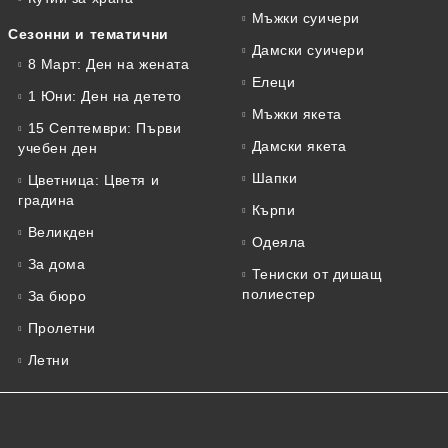
Мъжки суичери
Сезонни и тематични
Дамски суичери
8 Март: Ден на жената
Елеци
1 Юни: Ден на детето
Мъжки якета
15 Септември: Първи
Дамски якета
учебен ден
Шапки
Цветница: Цветя и
градина
Кърпи
Великден
Одеяла
За дома
Тениски от дишащ
полиестер
За бюро
Пролетни
Летни