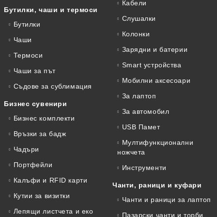
Кабели
Бутилки, чаши и термоси
Слушалки
Бутилки
Колонки
Чаши
Зарядни и батерии
Термоси
Smart устройства
Чаши за път
Мобилни аксесоари
Съдове за сублимация
За лаптоп
Бизнес сувенири
За автомобил
Бизнес комплекти
USB Памет
Връзки за бадж
Мултифункционални
Чадъри
ножчета
Портфейли
Инструменти
Калъфи и RFID карти
Чанти, раници и куфари
Кутии за визитки
Чанти и раници за лаптоп
Лепящи листчета и еко
Пазарски чанти и торби