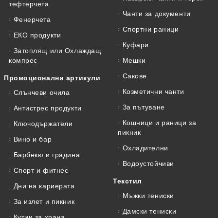
тефтeрчета
Чанти за документи
Фенерчета
Спортни раници
ЕКО продукти
Куфари
Затоплящ или Охлаждащ
компрес
Мешки
Сакове
Промоционални артикули
Козметични чанти
Слънчеви очила
За пътуване
Антистрес продукти
Кошници и раници за
Ключодържатели
пикник
Вино и бар
Охладителни
Барбекю и градина
Водоустойчиви
Спорт и фитнес
Текстил
Дни на кариерата
Мъжки тениски
За излет и пикник
Дамски тениски
Кутии за храна