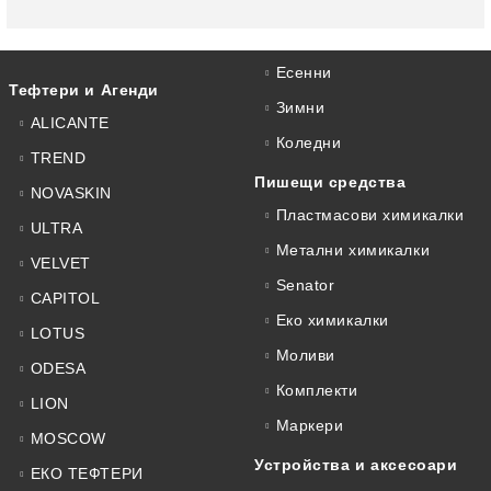
Есенни
Тефтери и Агенди
Зимни
ALICANTE
Коледни
TREND
Пишещи средства
NOVASKIN
Пластмасови химикалки
ULTRA
Метални химикалки
VELVET
Senator
CAPITOL
Еко химикалки
LOTUS
Моливи
ODESA
Комплекти
LION
Маркери
MOSCOW
Устройства и аксесоари
ЕКО ТЕФТЕРИ