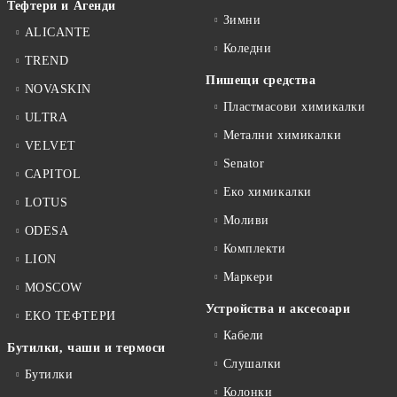
Тефтери и Агенди
Зимни
ALICANTE
Коледни
TREND
Пишещи средства
NOVASKIN
Пластмасови химикалки
ULTRA
Метални химикалки
VELVET
Senator
CAPITOL
Еко химикалки
LOTUS
Моливи
ODESA
Комплекти
LION
Маркери
MOSCOW
Устройства и аксесоари
ЕКО ТЕФТЕРИ
Кабели
Бутилки, чаши и термоси
Слушалки
Бутилки
Колонки