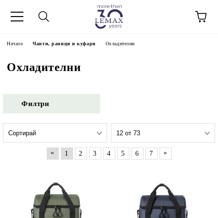
Начало
Чанти, раници и куфари
Охладителни
Охладителни
Филтри
«
»
1
2
3
4
5
6
7