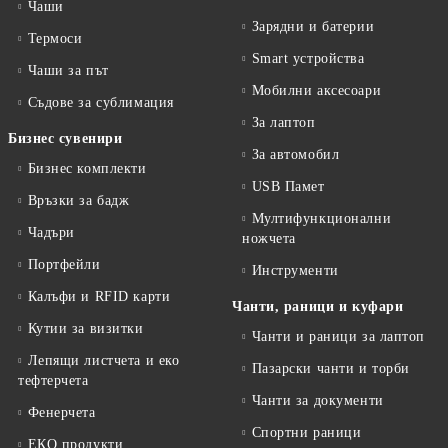
Чаши
Зарядни и батерии
Термоси
Smart устройства
Чаши за път
Мобилни аксесоари
Съдове за сублимация
За лаптоп
Бизнес сувенири
За автомобил
Бизнес комплекти
USB Памет
Връзки за бадж
Мултифункционални
Чадъри
ножчета
Портфейли
Инструменти
Калъфи и RFID карти
Чанти, раници и куфари
Кутии за визитки
Чанти и раници за лаптоп
Лепящи листчета и еко
Пазарски чанти и торби
тефтeрчета
Чанти за документи
Фенерчета
Спортни раници
ЕКО продукти