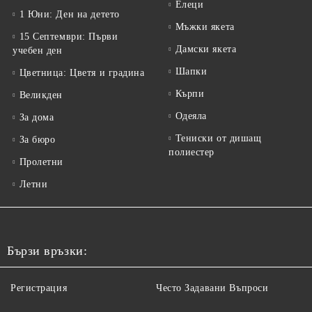
Елеци
1 Юни: Ден на детето
Мъжки якета
15 Септември: Първи
Дамски якета
учебен ден
Шапки
Цветница: Цветя и градина
Кърпи
Великден
Одеяла
За дома
Тениски от дишащ
За бюро
полиестер
Пролетни
Летни
Бързи връзки:
Регистрация
Често Задавани Въпроси