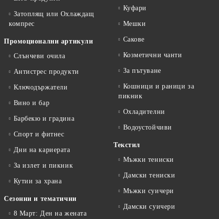
Куфари
Затоплящ или Охлаждащ
компрес
Мешки
Сакове
Промоционални артикули
Козметични чанти
Слънчеви очила
За пътуване
Антистрес продукти
Кошници и раници за
Ключодържатели
пикник
Вино и бар
Охладителни
Барбекю и градина
Водоустойчиви
Спорт и фитнес
Текстил
Дни на кариерата
Мъжки тениски
За излет и пикник
Дамски тениски
Кутии за храна
Мъжки суичери
Сезонни и тематични
Дамски суичери
8 Март: Ден на жената