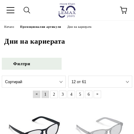
Начало
Промоционални артикули
Дни на кариерата
Дни на кариерата
Филтри
«
»
1
2
3
4
5
6