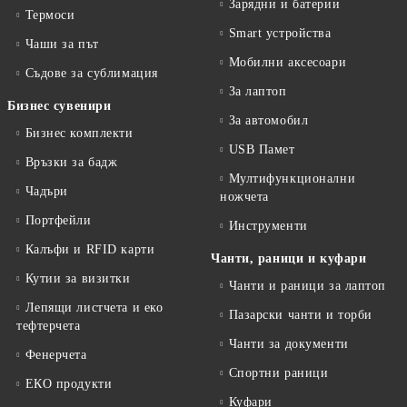
Зарядни и батерии
Термоси
Smart устройства
Чаши за път
Мобилни аксесоари
Съдове за сублимация
За лаптоп
Бизнес сувенири
За автомобил
Бизнес комплекти
USB Памет
Връзки за бадж
Мултифункционални
Чадъри
ножчета
Портфейли
Инструменти
Калъфи и RFID карти
Чанти, раници и куфари
Кутии за визитки
Чанти и раници за лаптоп
Лепящи листчета и еко
Пазарски чанти и торби
тефтeрчета
Чанти за документи
Фенерчета
Спортни раници
ЕКО продукти
Куфари