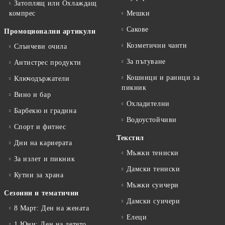
Затоплящ или Охлаждащ
компрес
Мешки
Сакове
Промоционални артикули
Козметични чанти
Слънчеви очила
За пътуване
Антистрес продукти
Кошници и раници за
Ключодържатели
пикник
Вино и бар
Охладителни
Барбекю и градина
Водоустойчиви
Спорт и фитнес
Текстил
Дни на кариерата
Мъжки тениски
За излет и пикник
Дамски тениски
Кутии за храна
Мъжки суичери
Сезонни и тематични
Дамски суичери
8 Март: Ден на жената
Елеци
1 Юни: Ден на детето