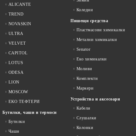
Зимни
ALICANTE
Коледни
TREND
Пишещи средства
NOVASKIN
Пластмасови химикалки
ULTRA
Метални химикалки
VELVET
Senator
CAPITOL
Еко химикалки
LOTUS
Моливи
ODESA
Комплекти
LION
Маркери
MOSCOW
Устройства и аксесоари
ЕКО ТЕФТЕРИ
Кабели
Бутилки, чаши и термоси
Слушалки
Бутилки
Колонки
Чаши