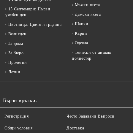
Мъжки якета
15 Септември: Първи
Дамски якета
учебен ден
Шапки
Цветница: Цветя и градина
Кърпи
Великден
Одеяла
За дома
Тениски от дишащ
За бюро
полиестер
Пролетни
Летни
Бързи връзки:
Регистрация
Често Задавани Въпроси
Общи условия
Доставка