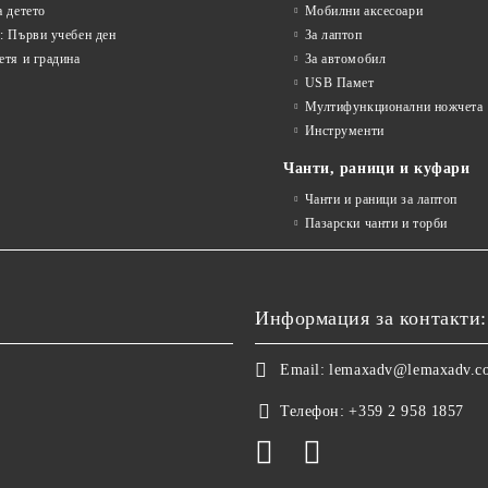
а детето
Мобилни аксесоари
: Първи учебен ден
За лаптоп
етя и градина
За автомобил
USB Памет
Мултифункционални ножчета
Инструменти
Чанти, раници и куфари
Чанти и раници за лаптоп
Пазарски чанти и торби
Информация за контакти:
Email:
lemaxadv@lemaxadv.c
Телефон:
+359 2 958 1857