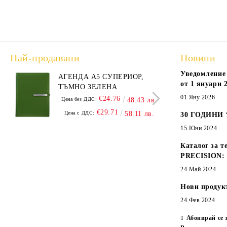
Най-продавани
Новини
Уведомление 
АГЕНДА А5 СУПЕРИОР,
АГЕНДА В5
от 1 януари 2
ТЪМНО ЗЕЛЕНА
БОР
01 Яну 2026
€24.76
Цена без ДДС:
48.43 лв.
Цена
€29.71
Цена с ДДС:
58.11 лв.
Цен
30 ГОДИНИ
15 Юни 2024
Каталог за т
PRECISION:
24 Май 2024
Нови продук
24 Фев 2024
Абонирай се 