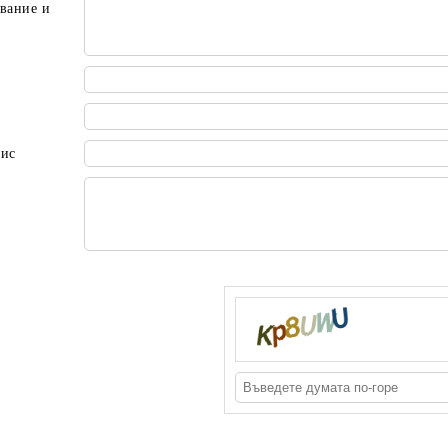
вание и
пис