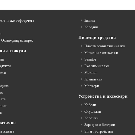
ета и еко тефтeрчета
Зимни
Коледни
и
Пишещи средства
и Охлаждащ компрес
Пластмасови химикалки
ни артикули
Метални химикалки
ла
Senator
одукти
Еко химикалки
ели
Моливи
Комплекти
адина
Маркери
ес
Устройства и аксесоари
рата
Кабели
кник
Слушалки
а
Колонки
матични
Зарядни и батерии
на жената
Smart устройства