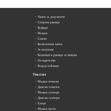
Чанти за документи
Спортни раници
Куфари
Мешки
Сакове
Козметични чанти
За пътуване
Кошници и раници за пикник
Охладителни
Водоустойчиви
Текстил
Мъжки тениски
Дамски тениски
Мъжки суичери
Дамски суичери
Елеци
Мъжки якета