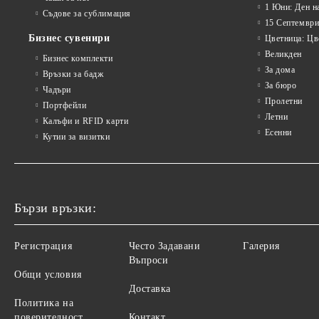
1 Юни: Ден н
Съдове за сублимация
15 Септември
Бизнес сувенири
Цветница: Цв
Великден
Бизнес комплекти
За дома
Връзки за бадж
За бюро
Чадъри
Пролетни
Портфейли
Летни
Калъфи и RFID карти
Есенни
Кутии за визитки
Бързи връзки:
Регистрация
Често Задавани
Галерия
Въпроси
Общи условия
Доставка
Политика на
поверителност
Контакт