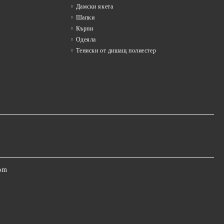
Дамски якета
Шапки
Кърпи
Одеяла
Тениски от дишащ полиестер
om