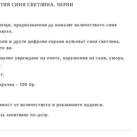
ТИВ СИНЯ СВЕТЛИНА, ЧЕРНИ
лещи, предназначени да намалят количеството синя
окото.
ни и други цифрови екрани излъчват синя светлина,
те ви.
иално увреждане на очите, нарушения на съня, умора,
.
т.
ръчка - 100 бр.
симост от количеството и рекламните надписи.
за запитване по-долу.