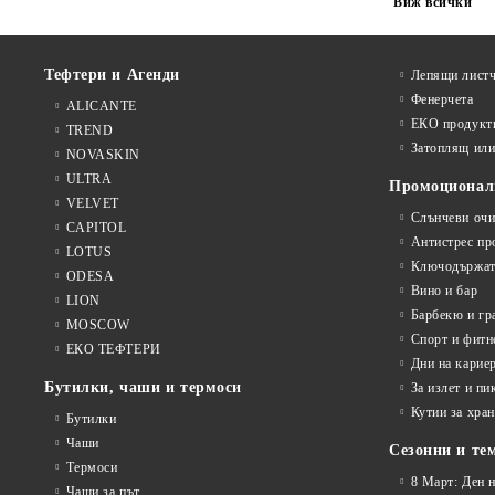
Виж всички
Тефтери и Агенди
Лепящи листч
Фенерчета
ALICANTE
ЕКО продукт
TREND
Затоплящ ил
NOVASKIN
ULTRA
Промоционал
VELVET
Слънчеви очи
CAPITOL
Антистрес пр
LOTUS
Ключодържат
ODESA
Вино и бар
LION
Барбекю и гр
MOSCOW
Спорт и фитн
ЕКО ТЕФТЕРИ
Дни на карие
Бутилки, чаши и термоси
За излет и пи
Кутии за хран
Бутилки
Чаши
Сезонни и те
Термоси
8 Март: Ден 
Чаши за път