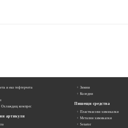
 ЕКСКЛУЗИВ,
АГЕНДА А5 СУПЕРИОР,
ДО
СИНЯ
€32.10
€24.76
 без ДДС:
62.78 лв.
Цена без ДДС:
48.43 
€38.52
€29.71
а с ДДС:
75.34 лв.
Цена с ДДС:
58.11 л
ета и еко тефтeрчета
Зимни
Коледни
и
Пишещи средства
и Охлаждащ компрес
Пластмасови химикалки
ни артикули
Метални химикалки
ла
Senator