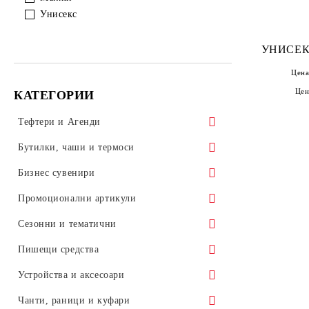
Унисекс
УНИСЕК
Цена
Цен
КАТЕГОРИИ
Тефтери и Агенди
ALICANTE
Бутилки, чаши и термоси
TREND
Бутилки
Бизнес сувенири
NOVASKIN
Чаши
Бизнес комплекти
Промоционални артикули
ULTRA
Термоси
Връзки за бадж
Слънчеви очила
Сезонни и тематични
VELVET
Чаши за път
Чадъри
Антистрес продукти
8 Март: Ден на жената
Пишещи средства
CAPITOL
Съдове за сублимация
Портфейли
Ключодържатели
1 Юни: Ден на детето
Пластмасови химикалки
Устройства и аксесоари
LOTUS
Калъфи и RFID карти
Вино и бар
15 Септември: Първи учебен ден
Метални химикалки
Кабели
Чанти, раници и куфари