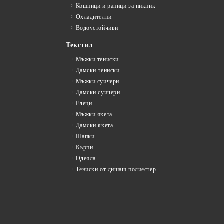
Кошници и раници за пикник
Охладителни
Водоустойчиви
Текстил
Мъжки тениски
Дамски тениски
Мъжки суичери
Дамски суичери
Елеци
Мъжки якета
Дамски якета
Шапки
Кърпи
Одеяла
Тениски от дишащ полиестер