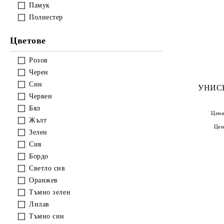
Памук
Полиестер
Цветове
Розов
Черен
Син
УНИСЕ
Червен
Бял
Цена
Жълт
Цен
Зелен
Сив
Бордо
Светло сив
Оранжев
Тъмно зелен
Лилав
Тъмно син