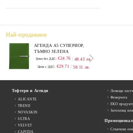
Най-продавани
АГЕНДА А5 СУПЕРИОР,
АГЕНДА В5
ТЪМНО ЗЕЛЕНА
БОР
€24.76
Цена без ДДС:
48.43 лв.
Цена
€29.71
Цена с ДДС:
58.11 лв.
Цен
Тефтери и Агенди
Лепящи листч
Фенерчета
ALICANTE
ЕКО продукт
TREND
Затоплящ ил
NOVASKIN
ULTRA
Промоционал
VELVET
Слънчеви очи
CAPITOL