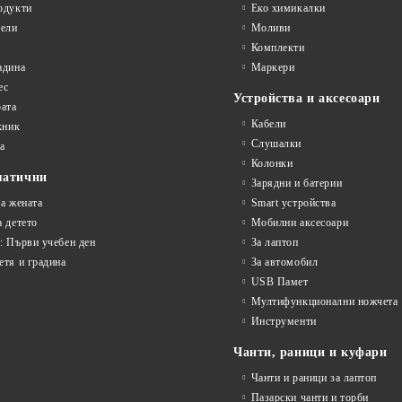
одукти
Еко химикалки
ели
Моливи
Комплекти
адина
Маркери
ес
Устройства и аксесоари
рата
Кабели
кник
Слушалки
а
Колонки
матични
Зарядни и батерии
на жената
Smart устройства
а детето
Мобилни аксесоари
: Първи учебен ден
За лаптоп
етя и градина
За автомобил
USB Памет
Мултифункционални ножчета
Инструменти
Чанти, раници и куфари
Чанти и раници за лаптоп
Пазарски чанти и торби