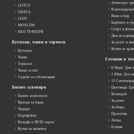
Антистрес пр
LOTUS
Ключодържат
ODESA
Вино и бар
LION
Барбекю и гр
MOSCOW
Спорт и фитн
ЕКО ТЕФТЕРИ
Дни на карие
Бутилки, чаши и термоси
За излет и пи
Кутии за хран
Бутилки
Чаши
Сезонни и те
Термоси
8 Март: Ден 
Чаши за път
1 Юни: Ден н
Съдове за сублимация
15 Септември
Бизнес сувенири
Цветница: Цв
Великден
Бизнес комплекти
За дома
Връзки за бадж
За бюро
Чадъри
Пролетни
Портфейли
Летни
Калъфи и RFID карти
Есенни
Кутии за визитки