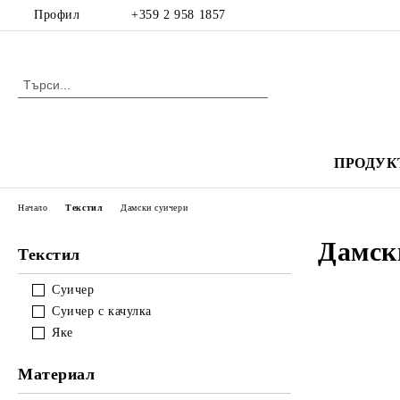
Профил
+359 2 958 1857
ПРОДУК
Начало
Текстил
Дамски суичери
Дамск
Текстил
Суичер
Суичер с качулка
Яке
Материал