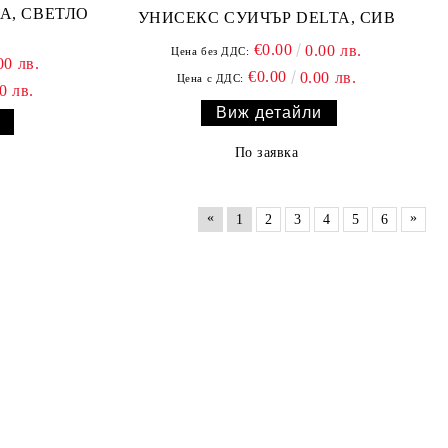
ТЛО
УНИСЕКС СУИЧЪР DELTA, СИВ
€0.00
0.00 лв.
Цена без ДДС:
00 лв.
€0.00
0.00 лв.
Цена с ДДС:
0 лв.
Виж детайли
По заявка
«
»
1
2
3
4
5
6