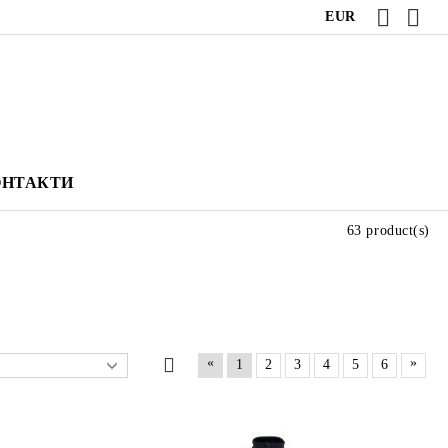
EUR
ОНТАКТИ
63 product(s)
«
»
1
2
3
4
5
6