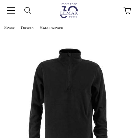
Начало
Текстил
Мъжки суичери