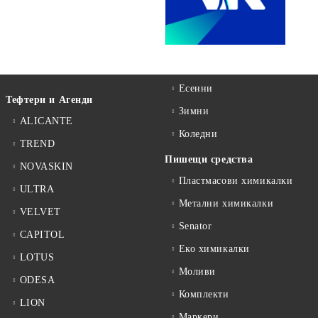
Есенни
Тефтери и Агенди
Зимни
ALICANTE
Коледни
TREND
Пишещи средства
NOVASKIN
Пластмасови химикалки
ULTRA
Метални химикалки
VELVET
Senator
CAPITOL
Еко химикалки
LOTUS
Моливи
ODESA
Комплекти
LION
Маркери