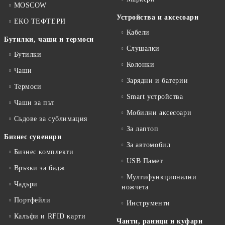
MOSCOW
Устройства и аксесоари
ЕКО ТЕФТЕРИ
Кабели
Бутилки, чаши и термоси
Слушалки
Бутилки
Колонки
Чаши
Зарядни и батерии
Термоси
Smart устройства
Чаши за път
Мобилни аксесоари
Съдове за сублимация
За лаптоп
Бизнес сувенири
За автомобил
Бизнес комплекти
USB Памет
Връзки за бадж
Мултифункционални
Чадъри
ножчета
Портфейли
Инструменти
Калъфи и RFID карти
Чанти, раници и куфари