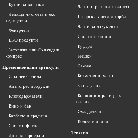
Кутии за визитки
Чанти и раници за лаптоп
Лепящи листчета и еко
Пазарски чанти и торби
тефтeрчета
Чанти за документи
Фенерчета
Спортни раници
ЕКО продукти
Куфари
Затоплящ или Охлаждащ
компрес
Мешки
Сакове
Промоционални артикули
Козметични чанти
Слънчеви очила
За пътуване
Антистрес продукти
Кошници и раници за
Ключодържатели
пикник
Вино и бар
Охладителни
Барбекю и градина
Водоустойчиви
Спорт и фитнес
Текстил
Дни на кариерата