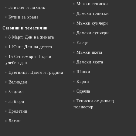
Мъжки тениски
За излет и пикник
Дамски тениски
Кутии за храна
Мъжки суичери
Сезонни и тематични
Дамски суичери
8 Март: Ден на жената
Елеци
1 Юни: Ден на детето
Мъжки якета
15 Септември: Първи
Дамски якета
учебен ден
Шапки
Цветница: Цветя и градина
Кърпи
Великден
Одеяла
За дома
Тениски от дишащ
За бюро
полиестер
Пролетни
Летни