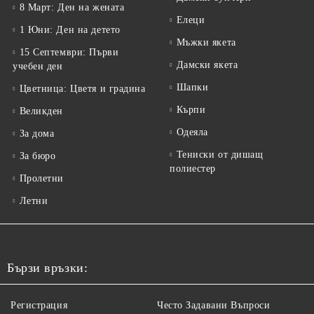
8 Март: Ден на жената
Елеци
1 Юни: Ден на детето
Мъжки якета
15 Септември: Първи
Дамски якета
учебен ден
Шапки
Цветница: Цветя и градина
Кърпи
Великден
Одеяла
За дома
Тениски от дишащ
За бюро
полиестер
Пролетни
Летни
Бързи връзки:
Регистрация
Често Задавани Въпроси