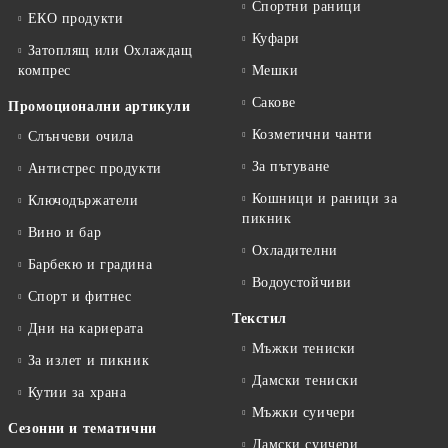
Спортни раници
ЕКО продукти
Куфари
Затоплящ или Охлаждащ
компрес
Мешки
Сакове
Промоционални артикули
Козметични чанти
Слънчеви очила
За пътуване
Антистрес продукти
Кошници и раници за
Ключодържатели
пикник
Вино и бар
Охладителни
Барбекю и градина
Водоустойчиви
Спорт и фитнес
Текстил
Дни на кариерата
Мъжки тениски
За излет и пикник
Дамски тениски
Кутии за храна
Мъжки суичери
Сезонни и тематични
Дамски суичери