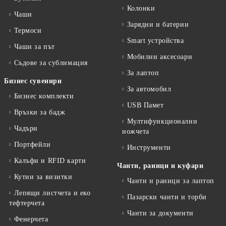
Колонки
Чаши
Зарядни и батерии
Термоси
Smart устройства
Чаши за път
Мобилни аксесоари
Съдове за сублимация
За лаптоп
Бизнес сувенири
За автомобил
Бизнес комплекти
USB Памет
Връзки за бадж
Мултифункционални
Чадъри
ножчета
Портфейли
Инструменти
Калъфи и RFID карти
Чанти, раници и куфари
Кутии за визитки
Чанти и раници за лаптоп
Лепящи листчета и еко
Пазарски чанти и торби
тефтeрчета
Чанти за документи
Фенерчета