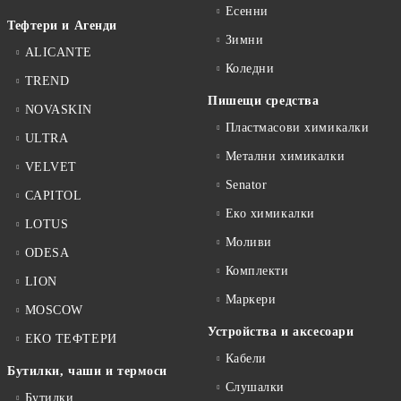
Есенни
Тефтери и Агенди
Зимни
ALICANTE
Коледни
TREND
Пишещи средства
NOVASKIN
Пластмасови химикалки
ULTRA
Метални химикалки
VELVET
Senator
CAPITOL
Еко химикалки
LOTUS
Моливи
ODESA
Комплекти
LION
Маркери
MOSCOW
Устройства и аксесоари
ЕКО ТЕФТЕРИ
Кабели
Бутилки, чаши и термоси
Слушалки
Бутилки