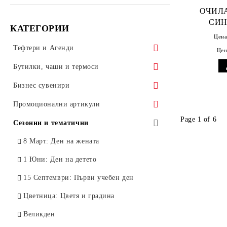
ОЧИЛА СЪС СТ
СИН
КАТЕГОРИИ
Цена
Тефтери и Агенди
Цен
ALICANTE
Бутилки, чаши и термоси
TREND
Бутилки
Бизнес сувенири
NOVASKIN
Чаши
Бизнес комплекти
Промоционални артикули
Page 1 of 6
ULTRA
Термоси
Връзки за бадж
Слънчеви очила
Сезонни и тематични
VELVET
Чаши за път
Чадъри
Антистрес продукти
8 Март: Ден на жената
CAPITOL
Съдове за сублимация
Портфейли
Ключодържатели
1 Юни: Ден на детето
LOTUS
Калъфи и RFID карти
Вино и бар
15 Септември: Първи учебен ден
ODESA
Кутии за визитки
Барбекю и градина
Цветница: Цветя и градина
LION
Лепящи листчета и еко тефтeрчета
Спорт и фитнес
Великден