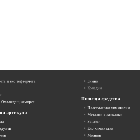
 ЕКСКЛУЗИВ,
АГЕНДА А5 СУПЕРИОР,
ДО
СИНЯ
€32.10
€24.76
 без ДДС:
62.78 лв.
Цена без ДДС:
48.43 
€38.52
€29.71
а с ДДС:
75.34 лв.
Цена с ДДС:
58.11 л
ета и еко тефтeрчета
Зимни
Коледни
и
Пишещи средства
и Охлаждащ компрес
Пластмасови химикалки
ни артикули
Метални химикалки
ла
Senator
одукти
Еко химикалки
ели
Моливи