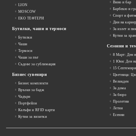
Вино и бар
LION
Барбекю и гр
MOSCOW
Спорт и фитн
ЕКО ТЕФТЕРИ
Дни на карие
Бутилки, чаши и термоси
За излет и пи
Кутии за хран
Бутилки
Чаши
Сезонни и те
Термоси
8 Март: Ден 
Чаши за път
1 Юни: Ден н
Съдове за сублимация
15 Септември
Бизнес сувенири
Цветница: Цв
Великден
Бизнес комплекти
За дома
Връзки за бадж
За бюро
Чадъри
Пролетни
Портфейли
Летни
Калъфи и RFID карти
Есенни
Кутии за визитки