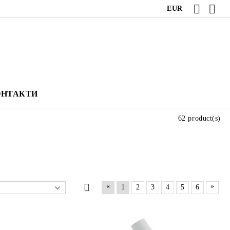
EUR
ОНТАКТИ
62 product(s)
«
»
1
2
3
4
5
6