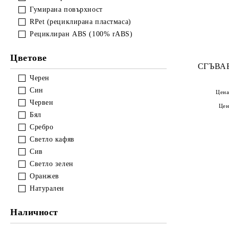
Гумирана повърхност
RPet (рециклирана пластмаса)
Рециклиран ABS (100% rABS)
Цветове
СГЪВА
Черен
Син
Цена
Червен
Цен
Бял
Сребро
Светло кафяв
Сив
Светло зелен
Оранжев
Натурален
Наличност