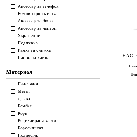
Аксесоар за телефон
Компютърна мишка
Аксесоар за бюро
Аксесоар за лаптоп
Украшение
Подложка
Рамка за снимка
НАСТ
Настолна лампа
Цена
Материал
Цен
Пластмаса
Метал
Дърво
Бамбук
Корк
Рециклирана хартия
Боросиликат
Полиестер