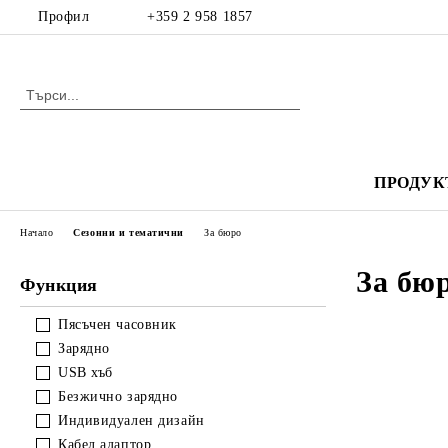
Профил
+359 2 958 1857
ПРОДУК
Начало
Сезонни и тематични
За бюро
За бю
Функция
Пясъчен часовник
Зарядно
USB хъб
Безжично зарядно
Индивидуален дизайн
Кабел адаптор