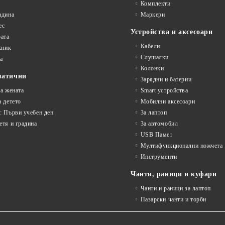
Комплекти
адина
Маркери
ес
Устройства и аксесоари
рата
Кабели
кник
Слушалки
а
Колонки
матични
Зарядни и батерии
на жената
Smart устройства
а детето
Мобилни аксесоари
: Първи учебен ден
За лаптоп
етя и градина
За автомобил
USB Памет
Мултифункционални ножчета
Инструменти
Чанти, раници и куфари
Чанти и раници за лаптоп
Пазарски чанти и торби