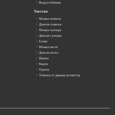
Водоустойчиви
Текстил
Мъжки тениски
Дамски тениски
Мъжки суичери
Дамски суичери
Елеци
Мъжки якета
Дамски якета
Шапки
Кърпи
Одеяла
Тениски от дишащ полиестер