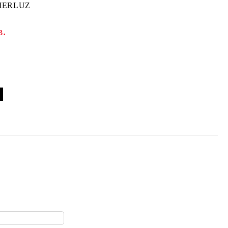
IERLUZ
в.