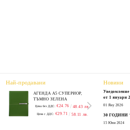
Най-продавани
Новини
Уведомление 
АГЕНДА А5 СУПЕРИОР,
АГЕ
от 1 януари 2
ТЪМНО ЗЕЛЕНА
А5,
01 Яну 2026
€24.76
Цена без ДДС:
48.43 лв.
Цена
€29.71
Цена с ДДС:
58.11 лв.
Цен
30 ГОДИНИ
15 Юни 2024