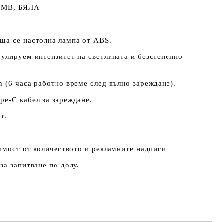
MB, БЯЛА
ща се настолна лампа от ABS.
улируем интензитет на светлината и безстепенно
 (6 часа работно време след пълно зареждане).
pe-C кабел за зареждане.
т.
симост от количеството и рекламните надписи.
за запитване по-долу.