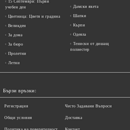
15 Септември: Първи
Дамски якета
учебен ден
Шапки
Цветница: Цветя и градина
Кърпи
Великден
Одеяла
За дома
Тениски от дишащ
За бюро
полиестер
Пролетни
Летни
Бързи връзки:
Регистрация
Често Задавани Въпроси
Общи условия
Доставка
Политика на поверителност
Контакт