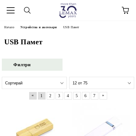
Начало
Устройства и аксесоари
USB Памет
USB Памет
Филтри
«
»
1
2
3
4
5
6
7