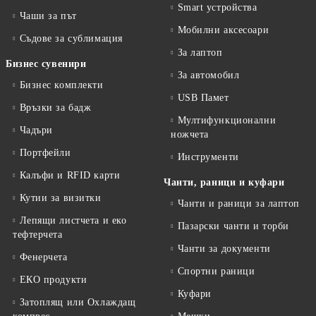
Smart устройства
Чаши за път
Мобилни аксесоари
Съдове за сублимация
За лаптоп
Бизнес сувенири
За автомобил
Бизнес комплекти
USB Памет
Връзки за бадж
Мултифункционални
Чадъри
ножчета
Портфейли
Инструменти
Калъфи и RFID карти
Чанти, раници и куфари
Кутии за визитки
Чанти и раници за лаптоп
Лепящи листчета и еко
Пазарски чанти и торби
тефтeрчета
Чанти за документи
Фенерчета
Спортни раници
ЕКО продукти
Куфари
Затоплящ или Охлаждащ