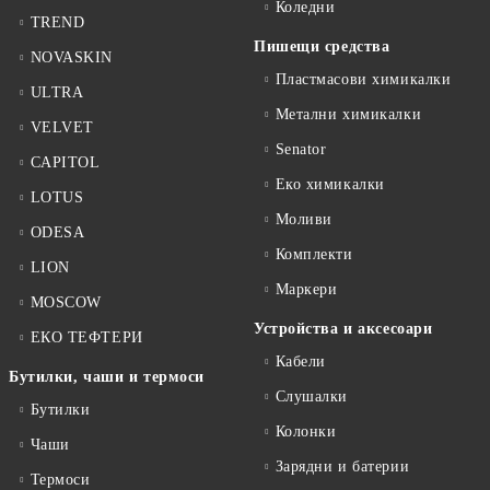
Коледни
TREND
Пишещи средства
NOVASKIN
Пластмасови химикалки
ULTRA
Метални химикалки
VELVET
Senator
CAPITOL
Еко химикалки
LOTUS
Моливи
ODESA
Комплекти
LION
Маркери
MOSCOW
Устройства и аксесоари
ЕКО ТЕФТЕРИ
Кабели
Бутилки, чаши и термоси
Слушалки
Бутилки
Колонки
Чаши
Зарядни и батерии
Термоси