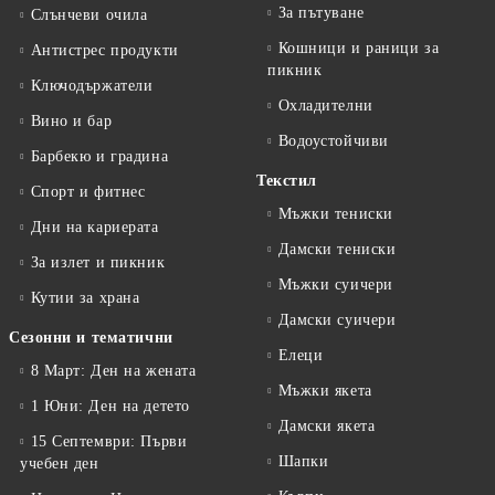
За пътуване
Слънчеви очила
Кошници и раници за
Антистрес продукти
пикник
Ключодържатели
Охладителни
Вино и бар
Водоустойчиви
Барбекю и градина
Текстил
Спорт и фитнес
Мъжки тениски
Дни на кариерата
Дамски тениски
За излет и пикник
Мъжки суичери
Кутии за храна
Дамски суичери
Сезонни и тематични
Елеци
8 Март: Ден на жената
Мъжки якета
1 Юни: Ден на детето
Дамски якета
15 Септември: Първи
Шапки
учебен ден