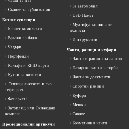
Чаши за път
За автомобил
Съдове за сублимация
USB Памет
Бизнес сувенири
Мултифункционални
Бизнес комплекти
ножчета
Връзки за бадж
Инструменти
Чадъри
Чанти, раници и куфари
Портфейли
Чанти и раници за лаптоп
Калъфи и RFID карти
Пазарски чанти и торби
Кутии за визитки
Чанти за документи
Лепящи листчета и еко
Спортни раници
тефтeрчета
Куфари
Фенерчета
Мешки
Затоплящ или Охлаждащ
компрес
Сакове
Козметични чанти
Промоционални артикули