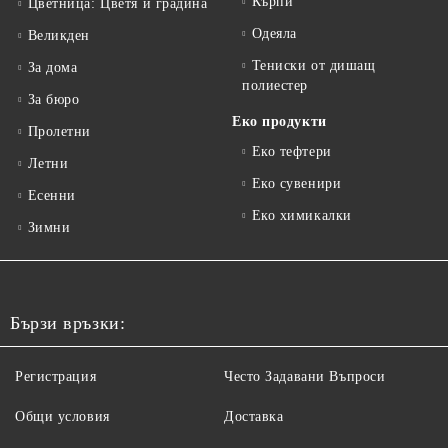
Кърпи
Цветница: Цветя и градина
Одеяла
Великден
Тениски от дишащ
За дома
полиестер
За бюро
Еко продукти
Пролетни
Еко тефтери
Летни
Еко сувенири
Есенни
Еко химикалки
Зимни
Бързи връзки:
Регистрация
Често Задавани Въпроси
Общи условия
Доставка