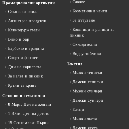
Сакове
Промоционални артикули
Козметични чанти
Слънчеви очила
За пътуване
Антистрес продукти
Кошници и раници за
Ключодържатели
пикник
Вино и бар
Охладителни
Барбекю и градина
Водоустойчиви
Спорт и фитнес
Текстил
Дни на кариерата
Мъжки тениски
За излет и пикник
Дамски тениски
Кутии за храна
Мъжки суичери
Сезонни и тематични
Дамски суичери
8 Март: Ден на жената
Елеци
1 Юни: Ден на детето
Мъжки якета
15 Септември: Първи
Дамски якета
учебен ден