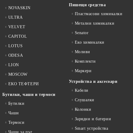
Пишещи средства
NOVASKIN
Пластмасови химикалки
ULTRA
Метални химикалки
VELVET
Senator
CAPITOL
Еко химикалки
LOTUS
Моливи
ODESA
Комплекти
LION
Маркери
MOSCOW
Устройства и аксесоари
ЕКО ТЕФТЕРИ
Кабели
Бутилки, чаши и термоси
Слушалки
Бутилки
Колонки
Чаши
Зарядни и батерии
Термоси
Smart устройства
Чаши за път