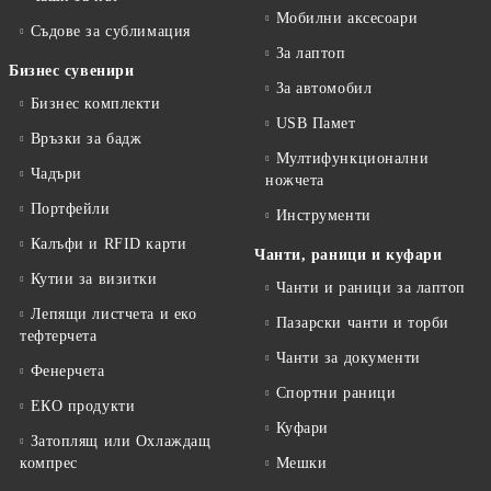
Мобилни аксесоари
Съдове за сублимация
За лаптоп
Бизнес сувенири
За автомобил
Бизнес комплекти
USB Памет
Връзки за бадж
Мултифункционални
Чадъри
ножчета
Портфейли
Инструменти
Калъфи и RFID карти
Чанти, раници и куфари
Кутии за визитки
Чанти и раници за лаптоп
Лепящи листчета и еко
Пазарски чанти и торби
тефтeрчета
Чанти за документи
Фенерчета
Спортни раници
ЕКО продукти
Куфари
Затоплящ или Охлаждащ
компрес
Мешки