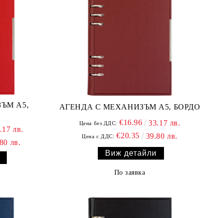
ЪМ А5,
АГЕНДА С МЕХАНИЗЪМ А5, БОРДО
€16.96
33.17 лв.
Цена без ДДС:
.17 лв.
€20.35
39.80 лв.
Цена с ДДС:
80 лв.
Виж детайли
По заявка