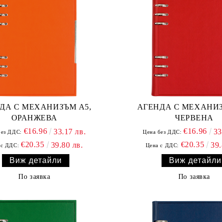
ДА С МЕХАНИЗЪМ А5,
АГЕНДА С МЕХАНИЗ
ОРАНЖЕВА
ЧЕРВЕНА
€16.96
€16.96
33.17 лв.
33
без ДДС:
Цена без ДДС:
€20.35
€20.35
39.80 лв.
39.
 с ДДС:
Цена с ДДС:
Виж детайли
Виж детайли
По заявка
По заявка