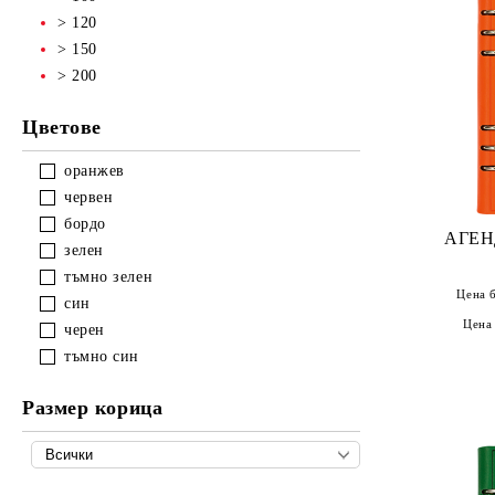
> 120
> 150
> 200
Цветове
оранжев
червен
бордо
АГЕН
зелен
тъмно зелен
Цена 
син
Цена
черен
тъмно син
Размер корица