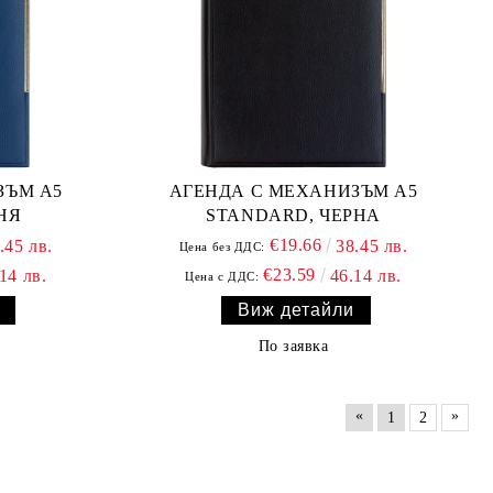
ЗЪМ А5
АГЕНДА С МЕХАНИЗЪМ А5
НЯ
STANDARD, ЧЕРНА
€19.66
.45 лв.
38.45 лв.
Цена без ДДС:
€23.59
14 лв.
46.14 лв.
Цена с ДДС:
Виж детайли
По заявка
«
»
1
2