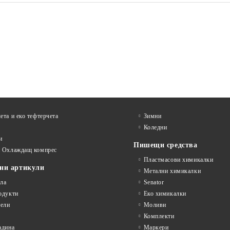
 ЕКСКЛУЗИВ,
АГЕНДА А5 СУПЕРИОР,
ДО
СИНЯ
€32.10
€24.76
 без ДДС:
62.78 лв.
Цена без ДДС:
48.43 
€38.52
€29.71
а с ДДС:
75.34 лв.
Цена с ДДС:
58.11 л
ета и еко тефтeрчета
Зимни
Коледни
и
Пишещи средства
и Охлаждащ компрес
Пластмасови химикалки
ни артикули
Метални химикалки
ла
Senator
одукти
Еко химикалки
ели
Моливи
Комплекти
адина
Маркери