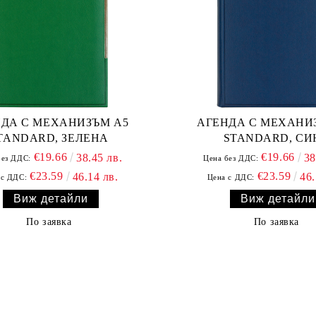
ДА С МЕХАНИЗЪМ А5
АГЕНДА С МЕХАНИ
TANDARD, ЗЕЛЕНА
STANDARD, СИ
€19.66
€19.66
38.45 лв.
38
без ДДС:
Цена без ДДС:
€23.59
€23.59
46.14 лв.
46.
 с ДДС:
Цена с ДДС:
Виж детайли
Виж детайли
По заявка
По заявка