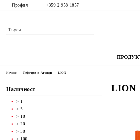
Профил
+359 2 958 1857
ПРОДУК
Начало
Тефтери и Агенди
LION
LION
Наличност
> 1
> 5
> 10
> 20
> 50
> 100