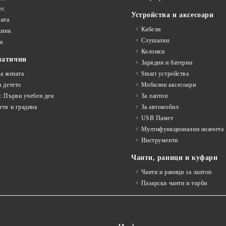
ес
Устройства и аксесоари
рата
Кабели
кник
Слушалки
а
Колонки
матични
Зарядни и батерии
на жената
Smart устройства
а детето
Мобилни аксесоари
: Първи учебен ден
За лаптоп
етя и градина
За автомобил
USB Памет
Мултифункционални ножчета
Инструменти
Чанти, раници и куфари
Чанти и раници за лаптоп
Пазарски чанти и торби