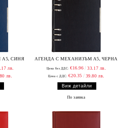
 А5, СИНЯ
АГЕНДА С МЕХАНИЗЪМ А5, ЧЕРНА
€16.96
.17 лв.
33.17 лв.
Цена без ДДС:
€20.35
80 лв.
39.80 лв.
Цена с ДДС:
Виж детайли
По заявка