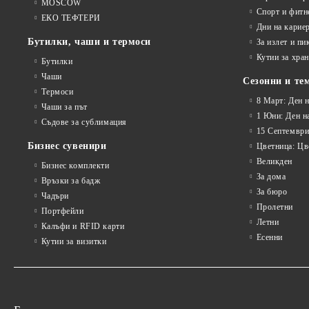
MOSCOW
Спорт и фитн
ЕКО ТЕФТЕРИ
Дни на карие
Бутилки, чаши и термоси
За излет и пи
Кутии за хран
Бутилки
Чаши
Сезонни и те
Термоси
8 Март: Ден 
Чаши за път
1 Юни: Ден н
Съдове за сублимация
15 Септември
Бизнес сувенири
Цветница: Цв
Великден
Бизнес комплекти
За дома
Връзки за бадж
За бюро
Чадъри
Пролетни
Портфейли
Летни
Калъфи и RFID карти
Есенни
Кутии за визитки