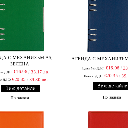
ДА С МЕХАНИЗЪМ А5,
АГЕНДА С МЕХАНИЗЪМ
ЗЕЛЕНА
€16.96
33
Цена без ДДС:
€16.96
33.17 лв.
без ДДС:
€20.35
39.
Цена с ДДС:
€20.35
39.80 лв.
 с ДДС:
Виж детайли
Виж детайли
По заявка
По заявка