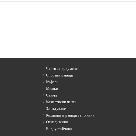
АГЕНДА А5 СУПЕРИОР,
АГ
ЧЕРНА
ЧЕ
€24.76
лв.
Цена без ДДС:
48.43 лв.
Цен
€29.71
в.
Цена с ДДС:
58.11 лв.
Це
Чанти за документи
Спортни раници
Куфари
Мешки
Сакове
Козметични чанти
За пътуване
Кошници и раници за пикник
Охладителни
Водоустойчиви