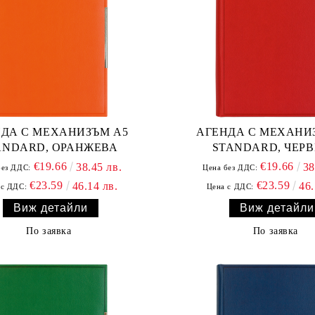
ДА С МЕХАНИЗЪМ А5
АГЕНДА С МЕХАНИ
ANDARD, ОРАНЖЕВА
STANDARD, ЧЕР
€19.66
€19.66
38.45 лв.
38
без ДДС:
Цена без ДДС:
€23.59
€23.59
46.14 лв.
46.
 с ДДС:
Цена с ДДС:
Виж детайли
Виж детайли
По заявка
По заявка