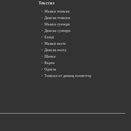
Текстил
Мъжки тениски
Дамски тениски
Мъжки суичери
Дамски суичери
Елеци
Мъжки якета
Дамски якета
Шапки
Кърпи
Одеяла
Тениски от дишащ полиестер