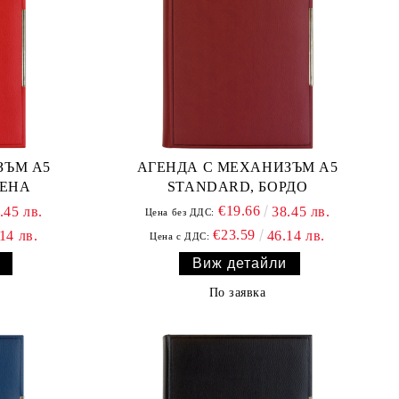
ЗЪМ А5
АГЕНДА С МЕХАНИЗЪМ А5
ВЕНА
STANDARD, БОРДО
€19.66
.45 лв.
38.45 лв.
Цена без ДДС:
€23.59
14 лв.
46.14 лв.
Цена с ДДС:
Виж детайли
По заявка