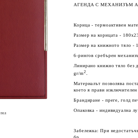
АГЕНДА С МЕХАНИЗЪМ А
Корица - термоактивен мате
Размер на корицата - 180х2
Размер на книжното тяло - 
6-рингов сребърен механизъ
Линирано книжно тяло без д
2
gr/m
.
Материалът позволява поста
което я прави изключителен
Брандиране - преге, голд пе
Опаковка - индивидуална лу
ятел
Забележка:
При недостатъчн
бр.