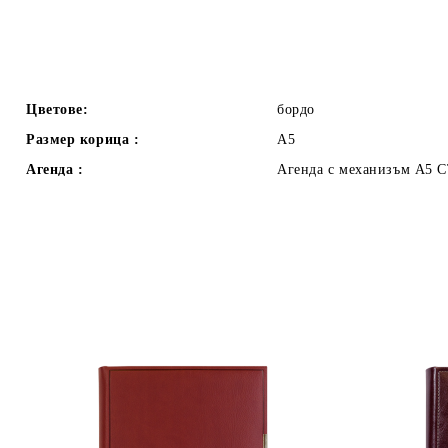
Цветове:
бордо
Размер корица :
А5
Агенда :
Агенда с механизъм А5