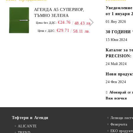
Уведомление 
АГЕНДА А5 СУПЕРИОР,
АГЕ
от 1 януари 2
ТЪМНО ЗЕЛЕНА
А5,
01 Яну 2026
€24.76
Цена без ДДС:
48.43 лв.
Цена
€29.71
Цена с ДДС:
58.11 лв.
Цен
30 ГОДИНИ
15 Юни 2024
Каталог за т
PRECISION:
24 Май 2024
Нови продук
24 Фев 2024
Абонирай се 
Виж всички
Тефтери и Агенди
Лепящи листч
Фенерчета
ALICANTE
ЕКО продукт
TREND