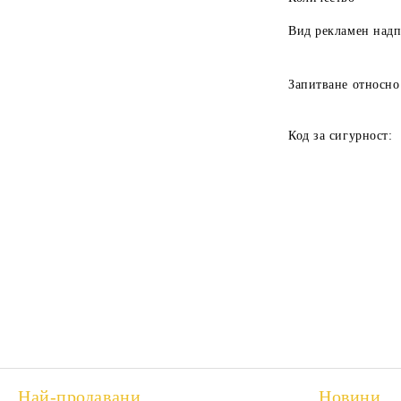
Вид рекламен над
Запитване относно
Код за сигурност:
Най-продавани
Новини