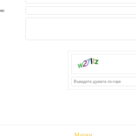
пис
Марки