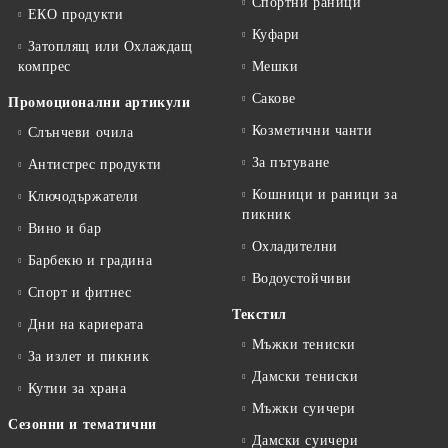
Спортни раници
ЕКО продукти
Куфари
Затоплящ или Охлаждащ
компрес
Мешки
Сакове
Промоционални артикули
Козметични чанти
Слънчеви очила
За пътуване
Антистрес продукти
Кошници и раници за
Ключодържатели
пикник
Вино и бар
Охладителни
Барбекю и градина
Водоустойчиви
Спорт и фитнес
Текстил
Дни на кариерата
Мъжки тениски
За излет и пикник
Дамски тениски
Кутии за храна
Мъжки суичери
Сезонни и тематични
Дамски суичери