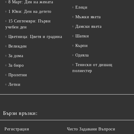
8 Март: Ден на жената
Елеци
1 Юни: Ден на детето
Мъжки якета
15 Септември: Първи
Дамски якета
учебен ден
Шапки
Цветница: Цветя и градина
Кърпи
Великден
Одеяла
За дома
Тениски от дишащ
За бюро
полиестер
Пролетни
Летни
Бързи връзки:
Регистрация
Често Задавани Въпроси