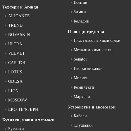
Есенни
Тефтери и Агенди
Зимни
ALICANTE
Коледни
TREND
Пишещи средства
NOVASKIN
Пластмасови химикалки
ULTRA
Метални химикалки
VELVET
Senator
CAPITOL
Еко химикалки
LOTUS
Моливи
ODESA
Комплекти
LION
Маркери
MOSCOW
Устройства и аксесоари
ЕКО ТЕФТЕРИ
Кабели
Бутилки, чаши и термоси
Слушалки
Бутилки