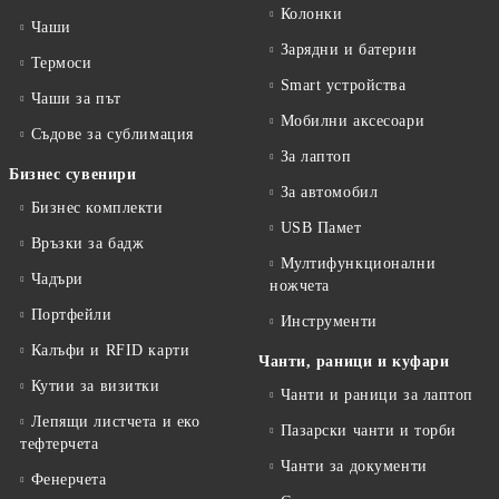
Колонки
Чаши
Зарядни и батерии
Термоси
Smart устройства
Чаши за път
Мобилни аксесоари
Съдове за сублимация
За лаптоп
Бизнес сувенири
За автомобил
Бизнес комплекти
USB Памет
Връзки за бадж
Мултифункционални
Чадъри
ножчета
Портфейли
Инструменти
Калъфи и RFID карти
Чанти, раници и куфари
Кутии за визитки
Чанти и раници за лаптоп
Лепящи листчета и еко
Пазарски чанти и торби
тефтeрчета
Чанти за документи
Фенерчета