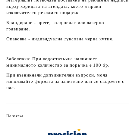
Материалът позволява поставяне на рекламни надписи
върху корицата на агендата, което я прави
изключителен рекламен подарък.
Брандиране - преге, голд печат или лазерно
гравиране.
Опаковка - индивидуална луксозна черна кутия.
Забележка:
При недостатъчна наличност
минималното количество за поръчка е 100 бр.
При възникнали допълнителни въпроси, моля
използвайте формата за запитване или се свържете с
нас.
По заявка