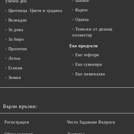
Шапки
учебен ден
Кърпи
Цветница: Цветя и градина
Одеяла
Великден
Тениски от дишащ
За дома
полиестер
За бюро
Еко продукти
Пролетни
Еко тефтери
Летни
Еко сувенири
Есенни
Еко химикалки
Зимни
Бързи връзки:
Регистрация
Често Задавани Въпроси