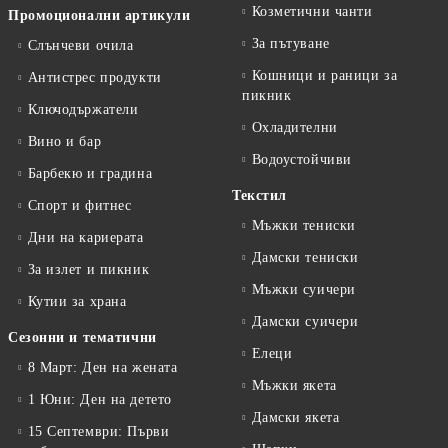
Козметични чанти
Промоционални артикули
За пътуване
Слънчеви очила
Кошници и раници за
Антистрес продукти
пикник
Ключодържатели
Охладителни
Вино и бар
Водоустойчиви
Барбекю и градина
Текстил
Спорт и фитнес
Мъжки тениски
Дни на кариерата
Дамски тениски
За излет и пикник
Мъжки суичери
Кутии за храна
Дамски суичери
Сезонни и тематични
Елеци
8 Март: Ден на жената
Мъжки якета
1 Юни: Ден на детето
Дамски якета
15 Септември: Първи