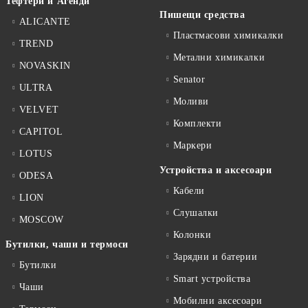
Тефтери и Агенди
Пишещи средства
ALICANTE
Пластмасови химикалки
TREND
Метални химикалки
NOVASKIN
Senator
ULTRA
Моливи
VELVET
Комплекти
CAPITOL
Маркери
LOTUS
Устройства и аксесоари
ODESA
Кабели
LION
Слушалки
MOSCOW
Колонки
Бутилки, чаши и термоси
Зарядни и батерии
Бутилки
Smart устройства
Чаши
Мобилни аксесоари