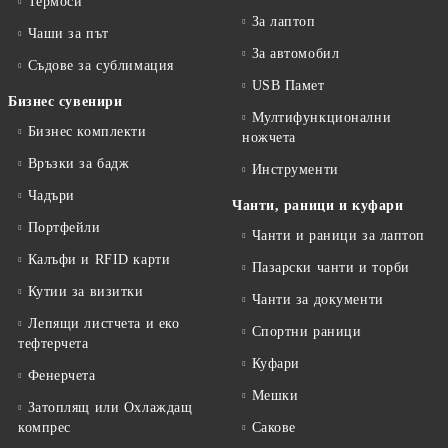
Термоси
За лаптоп
Чаши за път
За автомобил
Съдове за сублимация
USB Памет
Бизнес сувенири
Мултифункционални
Бизнес комплекти
ножчета
Връзки за бадж
Инструменти
Чадъри
Чанти, раници и куфари
Портфейли
Чанти и раници за лаптоп
Калъфи и RFID карти
Пазарски чанти и торби
Кутии за визитки
Чанти за документи
Лепящи листчета и еко
Спортни раници
тефтeрчета
Куфари
Фенерчета
Мешки
Затоплящ или Охлаждащ
компрес
Сакове