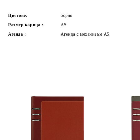
Цветове:
бордо
Размер корица :
А5
Агенда :
Агенда с механизъм А5