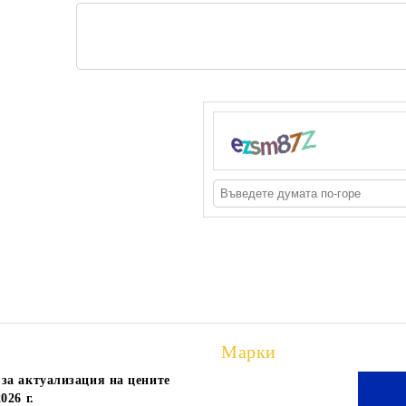
Марки
за актуализация на цените
НДА С МЕХАНИЗЪМ
АГЕНДА С МЕХАНИЗЪМ
026 г.
 ТЪМНО СИНЯ
А5, СИНЯ