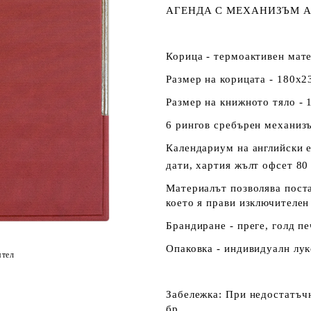
АГЕНДА С МЕХАНИЗЪМ А
Корица - термоактивен мате
Размер на корицата - 180х2
Размер на книжното тяло - 
6 рингов сребърен механизъ
Календариум на английски е
дати, хартия жълт офсет 80
Материалът позволява поста
което я прави изключителен
Брандиране - преге, голд пе
Опаковка - индивидуалн лук
ятел
Забележка:
При недостатъчн
бр.