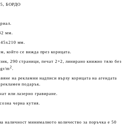
5, БОРДО
риал.
32 мм.
145х210 мм.
м, който се вижда през корицата.
зик, 290 страници, печат 2+2, линирано книжно тяло без
2
 gr/m
.
вяне на рекламни надписи върху корицата на агендата
 рекламен подарък.
чат или лазерно гравиране.
созна черна кутия.
а наличност минималното количество за поръчка е 50