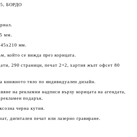
5, БОРДО
риал.
35 мм.
 145х210 мм.
м, който се вижда през корицата.
ати, 290 страници, печат 2+2, хартия жълт офсет 80
а книжното тяло по индивидуален дизайн.
вяне на рекламни надписи върху корицата на агендата,
н рекламен подарък.
ксозна черна кутия.
чат, дигитален печат или лазерно гравиране.