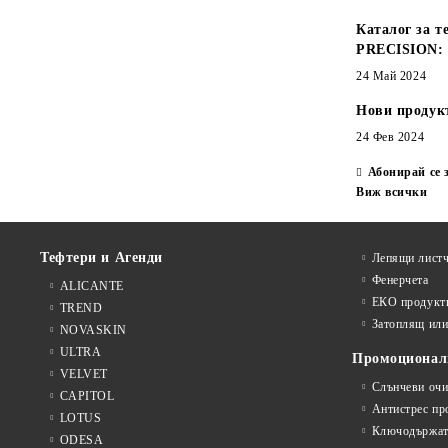
Каталог за т
PRECISION:
24 Май 2024
Нови продук
24 Фев 2024
Абонирай се 
Виж всички
Тефтери и Агенди
Лепящи листч
Фенерчета
ALICANTE
ЕКО продукт
TREND
Затоплящ ил
NOVASKIN
ULTRA
Промоционал
VELVET
Слънчеви очи
CAPITOL
Антистрес пр
LOTUS
Ключодържат
ODESA