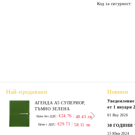
Код за сигурност:
Най-продавани
Новини
Уведомление 
АГЕНДА А5 СУПЕРИОР,
АГЕ
от 1 януари 2
ТЪМНО ЗЕЛЕНА
А5,
01 Яну 2026
€24.76
Цена без ДДС:
48.43 лв.
Цена
€29.71
Цена с ДДС:
58.11 лв.
Цен
30 ГОДИНИ
15 Юни 2024