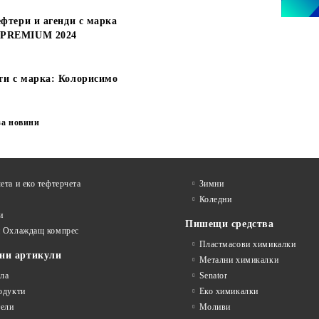
ефтери и агенди с марка
 PREMIUM 2024
ти с марка: Колорисимо
за новини
ета и еко тефтeрчета
Зимни
Коледни
и
Пишещи средства
и Охлаждащ компрес
Пластмасови химикалки
ни артикули
Метални химикалки
ла
Senator
одукти
Еко химикалки
ели
Моливи