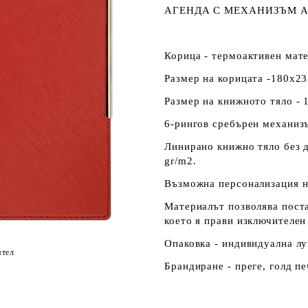
АГЕНДА С МЕХАНИЗЪМ А
Корица - термоактивен мате
Размер на корицата -180х2
Размер на книжното тяло -
6-рингов сребърен механизъ
Линирано книжно тяло без д
gr/m2.
Възможна персонализация н
Материалът позволява поста
което я прави изключителе
Опаковка - индивидуална лу
ятел
Брандиране - преге, голд пе