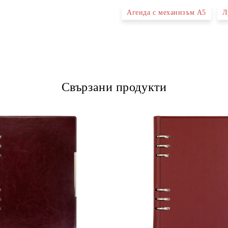
Агенда с механизъм А5
Л
Ние ще се свържем с вас в рамки
Свързани продукти