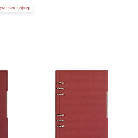
уксозен тефтер
те на работния ден.