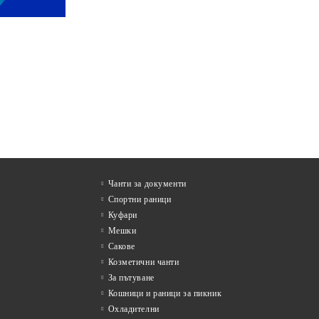
Чанти за документи
Спортни раници
Куфари
Мешки
Сакове
Козметични чанти
За пътуване
Кошници и раници за пикник
Охладителни