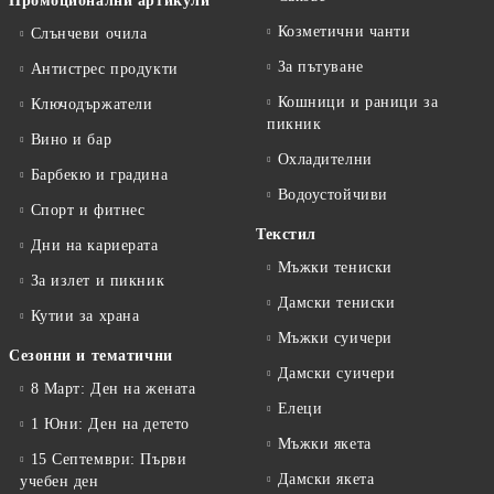
Промоционални артикули
Козметични чанти
Слънчеви очила
За пътуване
Антистрес продукти
Кошници и раници за
Ключодържатели
пикник
Вино и бар
Охладителни
Барбекю и градина
Водоустойчиви
Спорт и фитнес
Текстил
Дни на кариерата
Мъжки тениски
За излет и пикник
Дамски тениски
Кутии за храна
Мъжки суичери
Сезонни и тематични
Дамски суичери
8 Март: Ден на жената
Елеци
1 Юни: Ден на детето
Мъжки якета
15 Септември: Първи
Дамски якета
учебен ден