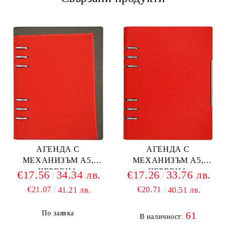
АГЕНДА С
АГЕНДА С
МЕХАНИЗЪМ А5,
МЕХАНИЗЪМ А5,
ЧЕРВЕНА
ЧЕРВЕНА
€17.56
34.34 лв.
€17.26
33.76 лв.
€21.07
€20.71
41.21 лв.
40.51 лв.
По заявка
61
В наличност: