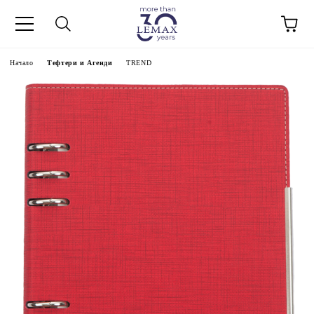
Начало
Тефтери и Агенди
TREND