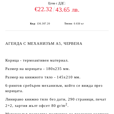
Цена с ДДС:
€22.32
43.65 лв.
Код:
136.307.20
Тегло:
0.650
кг
АГЕНДА С МЕХАНИЗЪМ А5, ЧЕРВЕНA
Корица - термоактивен материал.
Размер на корицата - 180х235 мм.
Размер на книжното тяло - 145х210 мм.
6-рингов сребърен механизъм, който се вижда през
корицата.
Линирано книжно тяло без дати, 290 страници, печат
2
2+2, хартия жълт офсет 80 gr/m
.