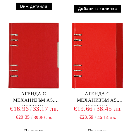
Виж детайли
АГЕНДА С
АГЕНДА С
МЕХАНИЗЪМ А5,
МЕХАНИЗЪМ А5,
ЧЕРВЕНА
ЧЕРВЕНА
€16.96
33.17 лв.
€19.66
38.45 лв.
€20.35
€23.59
39.80 лв.
46.14 лв.
По заявка
По заявка