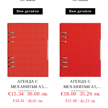
Виж детайли
Виж детайли
АГЕНДА С
АГЕНДА С
МЕХАНИЗЪМ А5,
МЕХАНИЗЪМ А5,
ЧЕРВЕНА
ЧЕРВЕНА
€15.34
30.00 лв.
€18.00
35.20 лв.
€18.41
€21.60
36.01 лв.
42.25 лв.