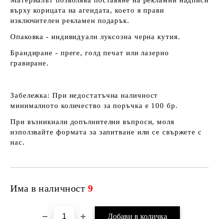
Материалът позволява поставяне на рекламни надписи
върху корицата на агендата, което я прави
изключителен рекламен подарък.
Опаковка - индивидуалн луксозна черна кутия.
Брандиране - преге, голд печат или лазерно
гравиране.
Забележка:
При недостатъчна наличност
минималното количество за поръчка е 100 бр.
При възникнали допълнителни въпроси, моля
използвайте формата за запитване или се свържете с
нас.
Има в наличност
9