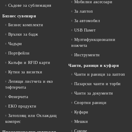
Мобилни аксесоари
Съдове за сублимация
За лаптоп
Бизнес сувенири
За автомобил
Бизнес комплекти
USB Памет
Връзки за бадж
Мултифункционални
Чадъри
ножчета
Портфейли
Инструменти
Калъфи и RFID карти
Чанти, раници и куфари
Кутии за визитки
Чанти и раници за лаптоп
Лепящи листчета и еко
Пазарски чанти и торби
тефтeрчета
Чанти за документи
Фенерчета
Спортни раници
ЕКО продукти
Куфари
Затоплящ или Охлаждащ
компрес
Мешки
Сакове