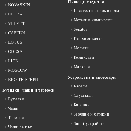
Пишещи средства
NOVASKIN
Пластмасови химикалки
ULTRA
Метални химикалки
VELVET
Senator
CAPITOL
Еко химикалки
LOTUS
Моливи
ODESA
Комплекти
LION
Маркери
MOSCOW
Устройства и аксесоари
ЕКО ТЕФТЕРИ
Кабели
Бутилки, чаши и термоси
Слушалки
Бутилки
Колонки
Чаши
Зарядни и батерии
Термоси
Smart устройства
Чаши за път