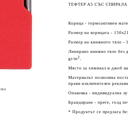
ТЕФТЕР А5 СЪС СПИРАЛА
Корица - термоактивен мате
Размер на корицата - 150х2
Размер на книжното тяло - 
Линирано книжно тяло без д
2
gr/m
.
Място за химикал и джоб н
Материалът позволява поста
прави изключителен реклам
ятел
Опаковка - индивидуална лу
Брандиране - преге, голд пе
* Продуктът се предлага бе