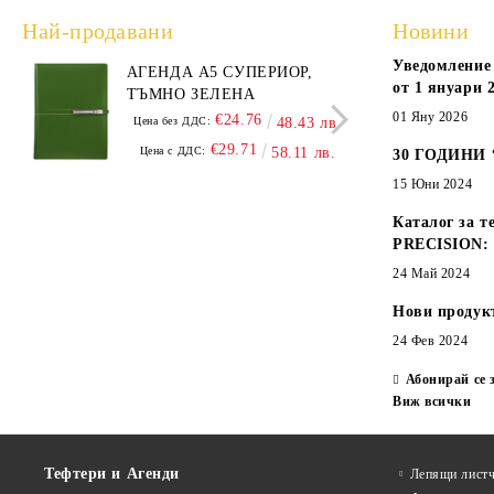
Най-продавани
Новини
Уведомление 
АГЕНДА А5 СУПЕРИОР,
АГЕ
от 1 януари 2
ТЪМНО ЗЕЛЕНА
А5,
01 Яну 2026
€24.76
Цена без ДДС:
48.43 лв.
Цена
€29.71
Цена с ДДС:
58.11 лв.
Цен
30 ГОДИНИ
15 Юни 2024
Каталог за т
PRECISION:
24 Май 2024
Нови продук
24 Фев 2024
Абонирай се 
Виж всички
Тефтери и Агенди
Лепящи листч