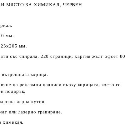
 И МЯСТО ЗА ХИМИКАЛ, ЧЕРВЕН
риал.
10 мм.
123х205 мм.
ати със спирала, 220 страници, хартия жълт офсет 80
а вътрешната корица.
вяне на рекламни надписи върху корицата, което го
ен подарък.
ксозна черна кутия.
чат или лазерно гравиране.
з химикал.