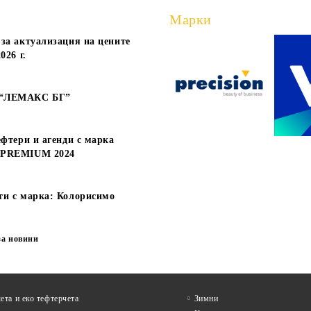
Марки
за актуализация на цените
НДА С МЕХАНИЗЪМ
АГЕНДА С МЕХАНИЗЪМ
026 г.
 ТЪМНО СИНЯ
А5, СИНЯ
€22.66
€18.60
 без ДДС:
44.32 лв.
Цена без ДДС:
36.38 
€27.19
€22.32
а с ДДС:
53.18 лв.
Цена с ДДС:
43.65 л
 “ЛЕМАКС БГ”
ефтери и агенди с марка
 PREMIUM 2024
ти с марка: Колорисимо
за новини
ета и еко тефтeрчета
Зимни