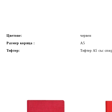
Цветове:
червен
Размер корица :
А5
Тефтер:
Тефтер А5 със спи