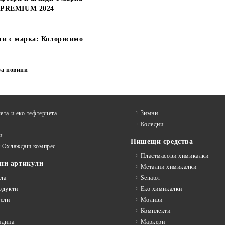
 PREMIUM 2024
ти с марка: Колорисимо
за новини
ета и еко тефтeрчета
Зимни
Коледни
и
Пишещи средства
и Охлаждащ компрес
Пластмасови химикалки
ни артикули
Метални химикалки
ла
Senator
одукти
Еко химикалки
ели
Моливи
Комплекти
адина
Маркери