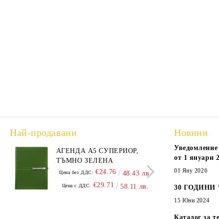
Най-продавани
Новини
Уведомление 
АГЕНДА А5 СУПЕРИОР,
АГЕ
от 1 януари 2
ТЪМНО ЗЕЛЕНА
А5,
01 Яну 2026
€24.76
Цена без ДДС:
48.43 лв.
Цена
€29.71
Цена с ДДС:
58.11 лв.
Цен
30 ГОДИНИ
15 Юни 2024
Каталог за т