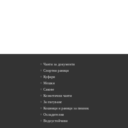
Чанти за документи
Спортни раници
Куфари
Мешки
Сакове
Козметични чанти
За пътуване
Кошници и раници за пикник
Охладителни
Водоустойчиви