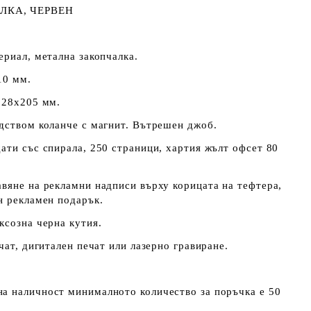
ЛКА, ЧЕРВЕН
риал, метална закопчалка.
10 мм.
128х205 мм.
дством коланче с магнит. Вътрешен джоб.
ати със спирала, 250 страници, хартия жълт офсет 80
вяне на рекламни надписи върху корицата на тефтера,
н рекламен подарък.
ксозна черна кутия.
чат, дигитален печат или лазерно гравиране.
на наличност минималното количество за поръчка е 50