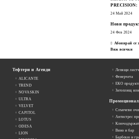
PRECISION:
24 Май 2024
Нови продук
24 Фев 2024
Абонирай се 
Виж всички
Тефтери и Агенди
Лепящи листч
Фенерчета
ALICANTE
ЕКО продукт
TREND
Затоплящ ил
NOVASKIN
ULTRA
Промоционал
VELVET
Слънчеви очи
CAPITOL
Антистрес пр
LOTUS
Ключодържат
ODESA
Вино и бар
LION
Барбекю и гр