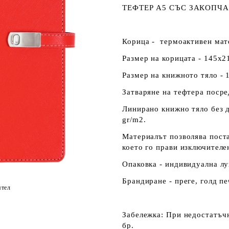
ТЕФТЕР А5 СЪС ЗАКОПЧА
Корица - термоактивен мате
Размер на корицата - 145х2
Размер на книжното тяло - 
Затваряне на тефтера посре
Линирано книжно тяло без д
gr/m2.
Материалът позволява поста
което го прави изключителе
Опаковка - индивидуална лу
Брандиране - преге, голд пе
ятел
Забележка
: При недостатъч
бр.