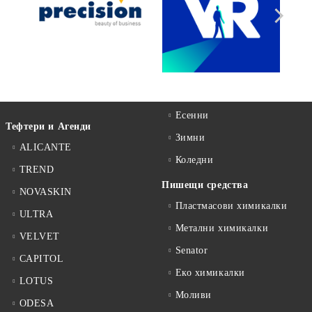
Есенни
Тефтери и Агенди
Зимни
ALICANTE
Коледни
TREND
Пишещи средства
NOVASKIN
Пластмасови химикалки
ULTRA
Метални химикалки
VELVET
Senator
CAPITOL
Еко химикалки
LOTUS
Моливи
ODESA