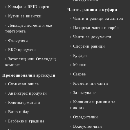
Калъфи и RFID карти
Чанти, раници и куфари
Кутии за визитки
Чанти и раници за лаптоп
Лепящи листчета и еко
Пазарски чанти и торби
тефтeрчета
Чанти за документи
Фенерчета
Спортни раници
ЕКО продукти
Куфари
Затоплящ или Охлаждащ
компрес
Мешки
Сакове
Промоционални артикули
Козметични чанти
Слънчеви очила
За пътуване
Антистрес продукти
Кошници и раници за
Ключодържатели
пикник
Вино и бар
Охладителни
Барбекю и градина
Водоустойчиви