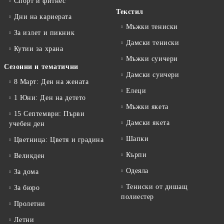
Спорт и фитнес
Текстил
Дни на кариерата
Мъжки тениски
За излет и пикник
Дамски тениски
Кутии за храна
Мъжки суичери
Сезонни и тематични
Дамски суичери
8 Март: Ден на жената
Елеци
1 Юни: Ден на детето
Мъжки якета
15 Септември: Първи
Дамски якета
учебен ден
Шапки
Цветница: Цветя и градина
Кърпи
Великден
Одеяла
За дома
Тениски от дишащ
За бюро
полиестер
Пролетни
Летни