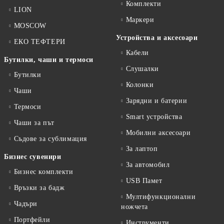
Комплекти
LION
Маркери
MOSCOW
Устройства и аксесоари
ЕКО ТЕФТЕРИ
Кабели
Бутилки, чаши и термоси
Слушалки
Бутилки
Колонки
Чаши
Зарядни и батерии
Термоси
Smart устройства
Чаши за път
Мобилни аксесоари
Съдове за сублимация
За лаптоп
Бизнес сувенири
За автомобил
Бизнес комплекти
USB Памет
Връзки за бадж
Мултифункционални
Чадъри
ножчета
Портфейли
Инструменти