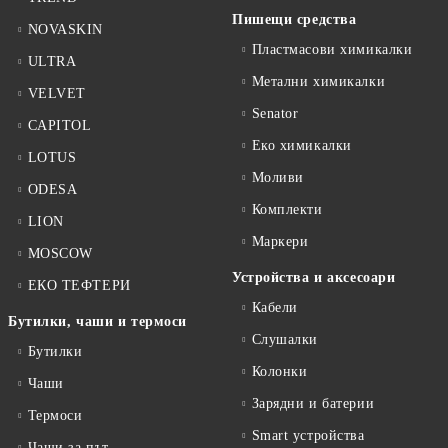
Пишещи средства
NOVASKIN
Пластмасови химикалки
ULTRA
Метални химикалки
VELVET
Senator
CAPITOL
Еко химикалки
LOTUS
Моливи
ODESA
Комплекти
LION
Маркери
MOSCOW
Устройства и аксесоари
ЕКО ТЕФТЕРИ
Кабели
Бутилки, чаши и термоси
Слушалки
Бутилки
Колонки
Чаши
Зарядни и батерии
Термоси
Smart устройства
Чаши за път