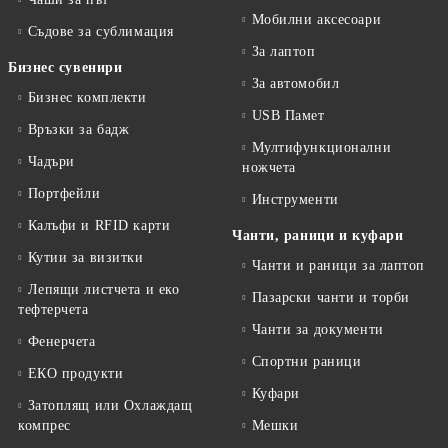
Мобилни аксесоари
Съдове за сублимация
За лаптоп
Бизнес сувенири
За автомобил
Бизнес комплекти
USB Памет
Връзки за бадж
Мултифункционални
Чадъри
ножчета
Портфейли
Инструменти
Калъфи и RFID карти
Чанти, раници и куфари
Кутии за визитки
Чанти и раници за лаптоп
Лепящи листчета и еко
Пазарски чанти и торби
тефтeрчета
Чанти за документи
Фенерчета
Спортни раници
ЕКО продукти
Куфари
Затоплящ или Охлаждащ
компрес
Мешки