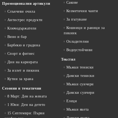
Сакове
Промоционални артикули
Козметични чанти
Слънчеви очила
За пътуване
Антистрес продукти
Кошници и раници за
Ключодържатели
пикник
Вино и бар
Охладителни
Барбекю и градина
Водоустойчиви
Спорт и фитнес
Текстил
Дни на кариерата
Мъжки тениски
За излет и пикник
Дамски тениски
Кутии за храна
Мъжки суичери
Сезонни и тематични
Дамски суичери
8 Март: Ден на жената
Елеци
1 Юни: Ден на детето
Мъжки якета
15 Септември: Първи
Дамски якета