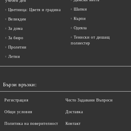
учебен ден
Шапки
Цветница: Цветя и градина
Кърпи
Великден
Одеяла
За дома
Тениски от дишащ
За бюро
полиестер
Пролетни
Летни
Бързи връзки:
Регистрация
Често Задавани Въпроси
Общи условия
Доставка
Политика на поверителност
Контакт