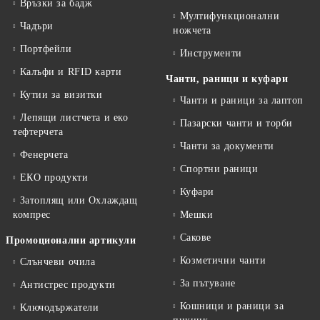
Връзки за бадж
Мултифункционални
Чадъри
ножчета
Портфейли
Инструменти
Калъфи и RFID карти
Чанти, раници и куфари
Кутии за визитки
Чанти и раници за лаптоп
Лепящи листчета и еко
Пазарски чанти и торби
тефтeрчета
Чанти за документи
Фенерчета
Спортни раници
ЕКО продукти
Куфари
Затоплящ или Охлаждащ
компрес
Мешки
Сакове
Промоционални артикули
Козметични чанти
Слънчеви очила
За пътуване
Антистрес продукти
Кошници и раници за
Ключодържатели