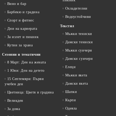
пикник
Вино и бар
Охладителни
Барбекю и градина
Водоустойчиви
Спорт и фитнес
Текстил
Дни на кариерата
Мъжки тениски
За излет и пикник
Дамски тениски
Кутии за храна
Мъжки суичери
Сезонни и тематични
Дамски суичери
8 Март: Ден на жената
Елеци
1 Юни: Ден на детето
Мъжки якета
15 Септември: Първи
Дамски якета
учебен ден
Шапки
Цветница: Цветя и градина
Кърпи
Великден
Одеяла
За дома