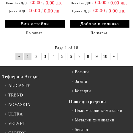
Т.СИНЯ
ОХРА
€0.00
€0.00
0.00 лв.
0.00 лв.
Цена без ДДС:
Цена без ДДС:
€0.00
€0.00
0.00 лв.
0.00 лв.
Цена с ДДС:
Цена с ДДС:
Виж детайли
По заявка
По заявка
Page 1 of 18
«
»
1
2
3
4
5
6
7
8
9
10
Есенни
Тефтери и Агенди
Зимни
ALICANTE
Коледни
TREND
Пишещи средства
NOVASKIN
Пластмасови химикалки
ULTRA
Метални химикалки
VELVET
Senator