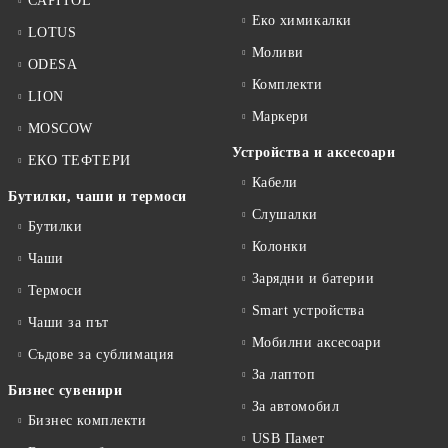
CAPITOL
Еко химикалки
LOTUS
Моливи
ODESA
Комплекти
LION
Маркери
MOSCOW
Устройства и аксесоари
ЕКО ТЕФТЕРИ
Кабели
Бутилки, чаши и термоси
Слушалки
Бутилки
Колонки
Чаши
Зарядни и батерии
Термоси
Smart устройства
Чаши за път
Мобилни аксесоари
Съдове за сублимация
За лаптоп
Бизнес сувенири
За автомобил
Бизнес комплекти
USB Памет