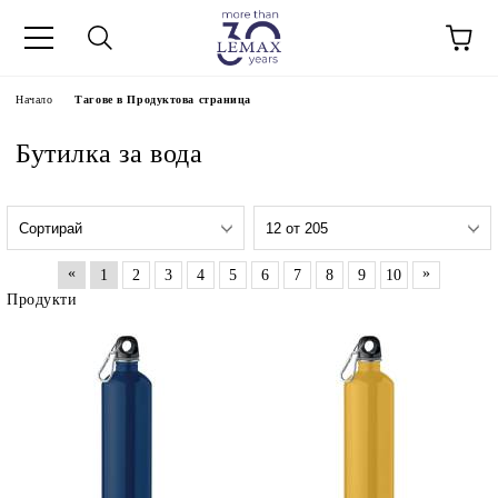
Начало
Тагове в Продуктова страница
Бутилка за вода
«
»
1
2
3
4
5
6
7
8
9
10
Продукти