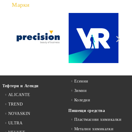
Марки
Есенни
Тефтери и Агенди
Зимни
ALICANTE
Коледни
TREND
Пишещи средства
NOVASKIN
Пластмасови химикалки
ULTRA
Метални химикалки