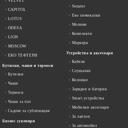
VELVET
Senator
CAPITOL
Еко химикалки
LOTUS
Моливи
ODESA
Комплекти
LION
Маркери
MOSCOW
Устройства и аксесоари
ЕКО ТЕФТЕРИ
Кабели
Бутилки, чаши и термоси
Слушалки
Бутилки
Колонки
Чаши
Зарядни и батерии
Термоси
Smart устройства
Чаши за път
Мобилни аксесоари
Съдове за сублимация
За лаптоп
Бизнес сувенири
За автомобил