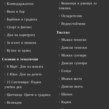
Кошници и раници за
Ключодържатели
пикник
Вино и бар
Охладителни
Барбекю и градина
Водоустойчиви
Спорт и фитнес
Текстил
Дни на кариерата
Мъжки тениски
За излет и пикник
Дамски тениски
Кутии за храна
Мъжки суичери
Сезонни и тематични
Дамски суичери
8 Март: Ден на жената
Елеци
1 Юни: Ден на детето
Мъжки якета
15 Септември: Първи
Дамски якета
учебен ден
Шапки
Цветница: Цветя и градина
Кърпи
Великден