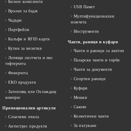
Бизнес комплекти
USB Памет
Връзки за бадж
Мултифункционални
Чадъри
ножчета
Портфейли
Инструменти
Калъфи и RFID карти
Чанти, раници и куфари
Кутии за визитки
Чанти и раници за лаптоп
Лепящи листчета и еко
Пазарски чанти и торби
тефтeрчета
Чанти за документи
Фенерчета
Спортни раници
ЕКО продукти
Куфари
Затоплящ или Охлаждащ
компрес
Мешки
Сакове
Промоционални артикули
Козметични чанти
Слънчеви очила
За пътуване
Антистрес продукти