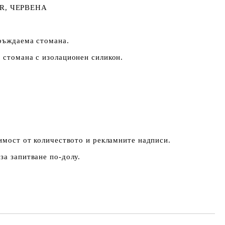
R, ЧЕРВЕНА
еръждаема стомана.
 стомана с изолационен силикон.
симост от количеството и рекламните надписи.
за запитване по-долу.