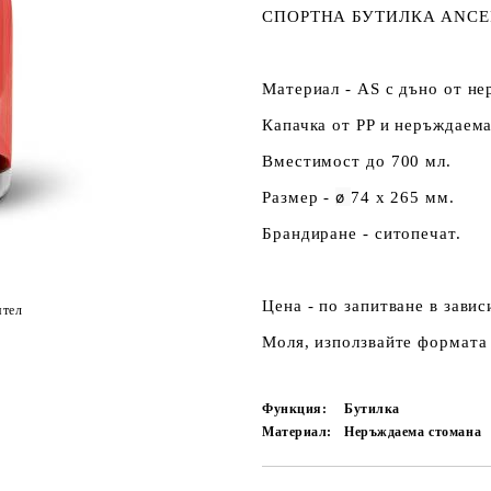
СПОРТНА БУТИЛКА ANCE
Материал - AS с дъно от н
Капачка от PP и неръждаема
Вместимост до 700 мл.
ø
Размер -
74 х 265 мм.
Брандиране - ситопечат.
Цена - по запитване в зави
ятел
Моля, използвайте формата 
Функция:
Бутилка
Материал:
Неръждаема стомана