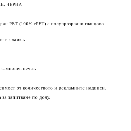
E, ЧЕРНА
иран PET (100% rPET) с полупрозрачно гланцово
не и сламка.
 тампонен печат.
исимост от количеството и рекламните надписи.
 за запитване по-долу.