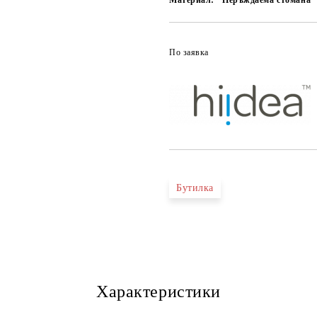
Материал:
Неръждаема стомана
По заявка
Бутилка
Характеристики