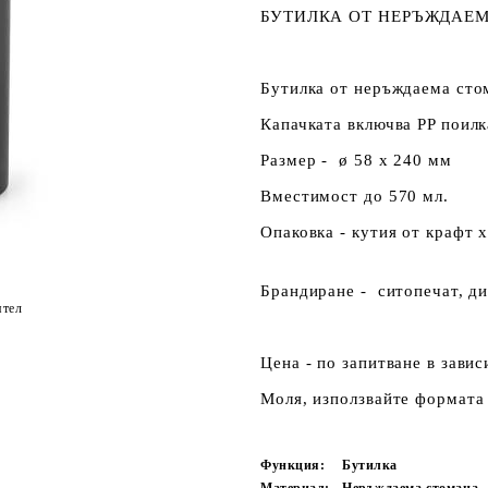
БУТИЛКА ОТ НЕРЪЖДАЕМ
Бутилка от неръждаема стом
Капачката включва PP поилк
Размер - ø 58 x 240 мм
Вместимост до 570 мл.
Опаковка - кутия от крафт 
Брандиране - ситопечат, ди
ятел
Цена - по запитване в зави
Моля, използвайте формата 
Функция:
Бутилка