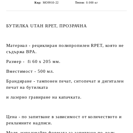
Код:
MO9910-22
Тегло:
0.000
кг
БУТИЛКА UTAH RPET, ПРОЗРАЧНА
Материал - рециклиран полипропилен RPET, която не
съдържа BPA.
Размер - fi 60 х 205 мм.
Вместимост - 500 мл.
Брандиране - тампонен печат, ситопечат и дигитален
печат на бутилката
и лазерно гравиране на капачката.
Цена - по запитване в зависимост от количеството и
рекламните надписи.
Моля, използвайте формата за запитване по-долу.