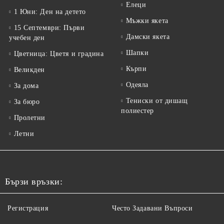
Елеци
1 Юни: Ден на детето
Мъжки якета
15 Септември: Първи
Дамски якета
учебен ден
Шапки
Цветница: Цветя и градина
Кърпи
Великден
Одеяла
За дома
Тениски от дишащ
За бюро
полиестер
Пролетни
Летни
Бързи връзки:
Регистрация
Често Задавани Въпроси