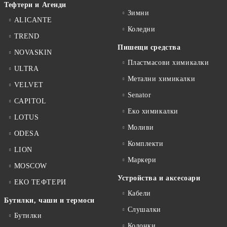
Тефтери и Агенди
Зимни
ALICANTE
Коледни
TREND
Пишещи средства
NOVASKIN
Пластмасови химикалки
ULTRA
Метални химикалки
VELVET
Senator
CAPITOL
Еко химикалки
LOTUS
Моливи
ODESA
Комплекти
LION
Маркери
MOSCOW
Устройства и аксесоари
ЕКО ТЕФТЕРИ
Кабели
Бутилки, чаши и термоси
Слушалки
Бутилки
Колонки