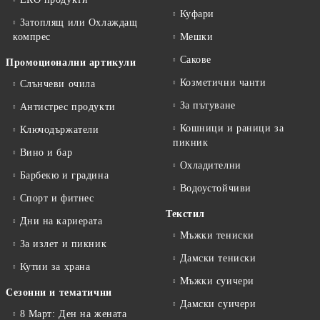
Куфари
Затоплящ или Охлаждащ
компрес
Мешки
Сакове
Промоционални артикули
Козметични чанти
Слънчеви очила
За пътуване
Антистрес продукти
Кошници и раници за
Ключодържатели
пикник
Вино и бар
Охладителни
Барбекю и градина
Водоустойчиви
Спорт и фитнес
Текстил
Дни на кариерата
Мъжки тениски
За излет и пикник
Дамски тениски
Кутии за храна
Мъжки суичери
Сезонни и тематични
Дамски суичери
8 Март: Ден на жената