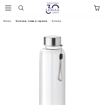
Начало
Бутилки, чаши и термоси
Бутилки