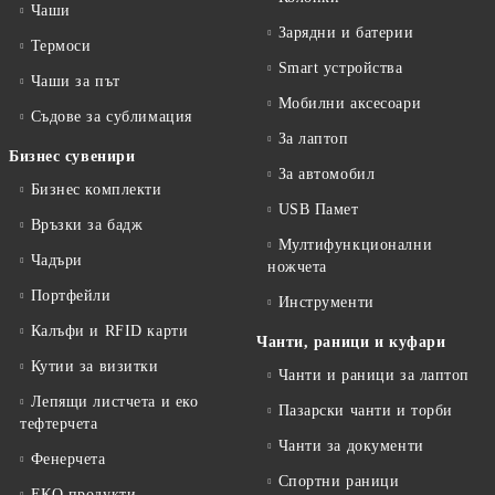
Чаши
Зарядни и батерии
Термоси
Smart устройства
Чаши за път
Мобилни аксесоари
Съдове за сублимация
За лаптоп
Бизнес сувенири
За автомобил
Бизнес комплекти
USB Памет
Връзки за бадж
Мултифункционални
Чадъри
ножчета
Портфейли
Инструменти
Калъфи и RFID карти
Чанти, раници и куфари
Кутии за визитки
Чанти и раници за лаптоп
Лепящи листчета и еко
Пазарски чанти и торби
тефтeрчета
Чанти за документи
Фенерчета
Спортни раници
ЕКО продукти