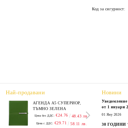
Код за сигурност:
Най-продавани
Новини
Уведомление 
АГЕНДА А5 СУПЕРИОР,
АГЕ
от 1 януари 2
ТЪМНО ЗЕЛЕНА
А5,
01 Яну 2026
€24.76
Цена без ДДС:
48.43 лв.
Цена
€29.71
Цена с ДДС:
58.11 лв.
Цен
30 ГОДИНИ