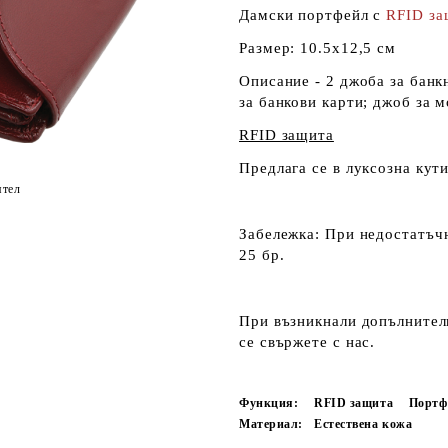
Дамски портфейл с
RFID за
Размер: 10.5х12,5 см
Описание - 2 джоба за банк
за банкови карти; джоб за м
RFID защита
Предлага се в луксозна кути
ятел
Забележка:
При недостатъчн
25 бр.
При възникнали допълнителн
се свържете с нас.
Функция:
RFID защита
Портф
Материал:
Естествена кожа