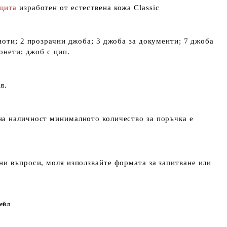
щита
изработен от естествена кожа Classic
ноти; 2 прозрачни джоба; 3 джоба за документи; 7 джоба
онети; джоб с цип.
я.
а наличност минималното количество за поръчка е
и въпроси, моля използвайте формата за запитване или
ейл