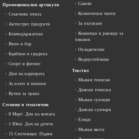
Сакове
Промоционални артикули
Козметични чанти
Слънчеви очила
За пътуване
Антистрес продукти
Кошници и раници за
Ключодържатели
пикник
Вино и бар
Охладителни
Барбекю и градина
Водоустойчиви
Спорт и фитнес
Текстил
Дни на кариерата
Мъжки тениски
За излет и пикник
Дамски тениски
Кутии за храна
Мъжки суичери
Сезонни и тематични
Дамски суичери
8 Март: Ден на жената
Елеци
1 Юни: Ден на детето
Мъжки якета
15 Септември: Първи