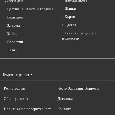
Дамски якета
учебен ден
Шапки
Цветница: Цветя и градина
Кърпи
Великден
Одеяла
За дома
Тениски от дишащ
За бюро
полиестер
Пролетни
Летни
Бързи връзки:
Регистрация
Често Задавани Въпроси
Общи условия
Доставка
Политика на поверителност
Контакт