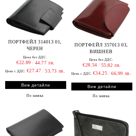
ПОРТФЕЙЛ 314013 01,
ПОРТФЕЙЛ 357013 03,
ЧЕРЕН
ВИШНЕВ
Цена без ДДС:
Цена без ДДС:
€22.89
44.77 лв.
€28.54
55.82 лв.
€27.47
53.73 лв.
Цена с ДДС:
€34.25
66.99 лв.
Цена с ДДС:
Виж детайли
Виж детайли
По заявка
По заявка