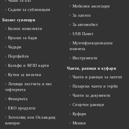
Чаши за път
Мобилни аксесоари
Съдове за сублимация
За лаптоп
Бизнес сувенири
За автомобил
Бизнес комплекти
USB Памет
Връзки за бадж
Мултифункционални
Чадъри
ножчета
Портфейли
Инструменти
Калъфи и RFID карти
Чанти, раници и куфари
Кутии за визитки
Чанти и раници за лаптоп
Лепящи листчета и еко
Пазарски чанти и торби
тефтeрчета
Чанти за документи
Фенерчета
Спортни раници
ЕКО продукти
Куфари
Затоплящ или Охлаждащ
компрес
Мешки