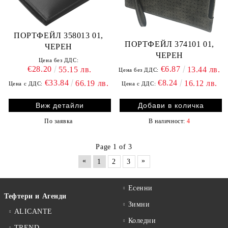
ПОРТФЕЙЛ 358013 01,
ПОРТФЕЙЛ 374101 01,
ЧЕРЕН
ЧЕРЕН
Цена без ДДС:
€28.20
€6.87
55.15 лв.
13.44 лв.
Цена без ДДС:
€33.84
€8.24
66.19 лв.
16.12 лв.
Цена с ДДС:
Цена с ДДС:
Виж детайли
По заявка
В наличност:
4
Page 1 of 3
«
»
1
2
3
Есенни
Тефтери и Агенди
Зимни
ALICANTE
Коледни
TREND