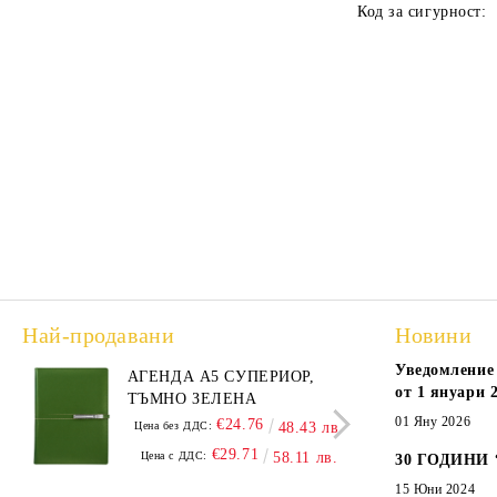
Код за сигурност:
Най-продавани
Новини
Уведомление 
АГЕНДА А5 СУПЕРИОР,
АГЕ
от 1 януари 2
ТЪМНО ЗЕЛЕНА
А5,
01 Яну 2026
€24.76
Цена без ДДС:
48.43 лв.
Цена
€29.71
Цена с ДДС:
58.11 лв.
Цен
30 ГОДИНИ
15 Юни 2024