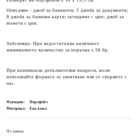
Размерът на портфейла е 10 x 19,5 cm
Описание - джоб за банкноти; 5 джоба за документи;
8 джоба за банкови карти; затваряне с цип; джоб за
монети с цип.
Забележка:
При недостатъчна наличност
минималното количество за поръчка е 50 бр.
При възникнали допълнителни въпроси, моля
използвайте формата за запитване или се свържете с
нас.
Функция:
Портфейл
Материал:
Еко кожа
По заявка