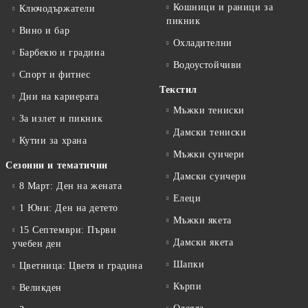
Кошници и раници за
Ключодържатели
пикник
Вино и бар
Охладителни
Барбекю и градина
Водоустойчиви
Спорт и фитнес
Текстил
Дни на кариерата
Мъжки тениски
За излет и пикник
Дамски тениски
Кутии за храна
Мъжки суичери
Сезонни и тематични
Дамски суичери
8 Март: Ден на жената
Елеци
1 Юни: Ден на детето
Мъжки якета
15 Септември: Първи
Дамски якета
учебен ден
Шапки
Цветница: Цветя и градина
Кърпи
Великден