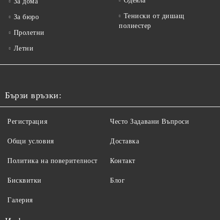
Одеяла
За дома
Тениски от дишащ
За бюро
полиестер
Пролетни
Летни
Бързи връзки:
Регистрация
Често Задавани Въпроси
Общи условия
Доставка
Политика на поверителност
Контакт
Бисквитки
Блог
Галерия