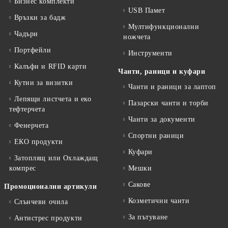
Бизнес комплекти
USB Памет
Връзки за бадж
Мултифункционални
Чадъри
ножчета
Портфейли
Инструменти
Калъфи и RFID карти
Чанти, раници и куфари
Кутии за визитки
Чанти и раници за лаптоп
Лепящи листчета и еко
Пазарски чанти и торби
тефтeрчета
Чанти за документи
Фенерчета
Спортни раници
ЕКО продукти
Куфари
Затоплящ или Охлаждащ
компрес
Мешки
Сакове
Промоционални артикули
Козметични чанти
Слънчеви очила
За пътуване
Антистрес продукти