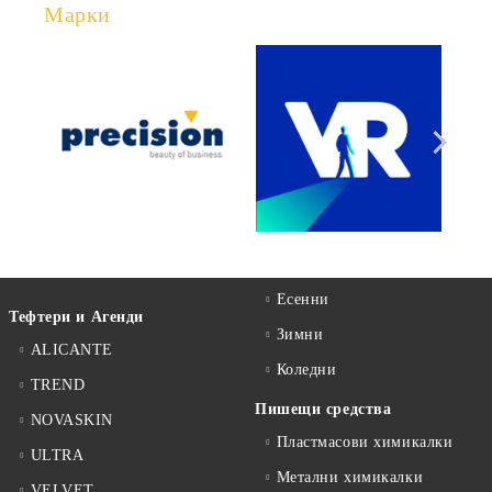
Марки
Есенни
Тефтери и Агенди
Зимни
ALICANTE
Коледни
TREND
Пишещи средства
NOVASKIN
Пластмасови химикалки
ULTRA
Метални химикалки
VELVET