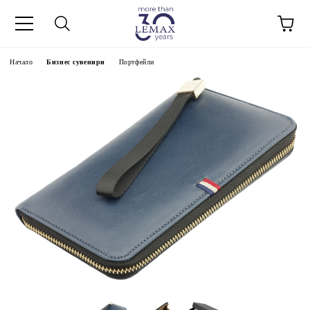
Начало
Бизнес сувенири
Портфейли