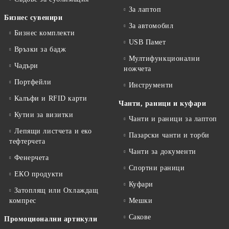
За лаптоп
Бизнес сувенири
За автомобил
Бизнес комплекти
USB Памет
Връзки за бадж
Мултифункционални
Чадъри
ножчета
Портфейли
Инструменти
Калъфи и RFID карти
Чанти, раници и куфари
Кутии за визитки
Чанти и раници за лаптоп
Лепящи листчета и еко
Пазарски чанти и торби
тефтeрчета
Чанти за документи
Фенерчета
Спортни раници
ЕКО продукти
Куфари
Затоплящ или Охлаждащ
компрес
Мешки
Сакове
Промоционални артикули