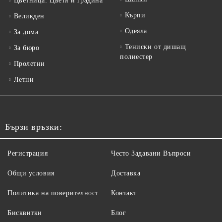
Цветница: Цветя и градина
Кърпи
Великден
Одеяла
За дома
Тениски от дишащ
За бюро
полиестер
Пролетни
Летни
Бързи връзки:
Регистрация
Често Задавани Въпроси
Общи условия
Доставка
Политика на поверителност
Контакт
Бисквитки
Блог