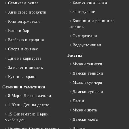
Козметични чанти
Слънчеви очила
За пътуване
Антистрес продукти
Кошници и раници за
Ключодържатели
пикник
Вино и бар
Охладителни
Барбекю и градина
Водоустойчиви
Спорт и фитнес
Текстил
Дни на кариерата
Мъжки тениски
За излет и пикник
Дамски тениски
Кутии за храна
Мъжки суичери
Сезонни и тематични
Дамски суичери
8 Март: Ден на жената
Елеци
1 Юни: Ден на детето
Мъжки якета
15 Септември: Първи
Дамски якета
учебен ден
Шапки