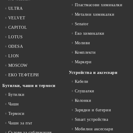
Пластмасови химикалки
ULTRA
Метални химикалки
VELVET
Senator
CAPITOL
Еко химикалки
LOTUS
Моливи
ODESA
Комплекти
LION
Маркери
MOSCOW
Устройства и аксесоари
ЕКО ТЕФТЕРИ
Кабели
Бутилки, чаши и термоси
Слушалки
Бутилки
Колонки
Чаши
Зарядни и батерии
Термоси
Smart устройства
Чаши за път
Мобилни аксесоари
Съдове за сублимация