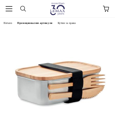
Начало
Промоционални артикули
Кутии за храна