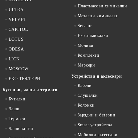
Пластмасови химикалки
ULTRA
Метални химикалки
VELVET
Senator
CAPITOL
Еко химикалки
LOTUS
Моливи
ODESA
Комплекти
LION
Маркери
MOSCOW
Устройства и аксесоари
ЕКО ТЕФТЕРИ
Кабели
Бутилки, чаши и термоси
Слушалки
Бутилки
Колонки
Чаши
Зарядни и батерии
Термоси
Smart устройства
Чаши за път
Мобилни аксесоари