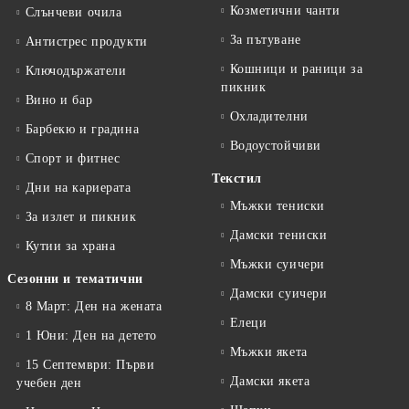
Козметични чанти
Слънчеви очила
За пътуване
Антистрес продукти
Кошници и раници за
Ключодържатели
пикник
Вино и бар
Охладителни
Барбекю и градина
Водоустойчиви
Спорт и фитнес
Текстил
Дни на кариерата
Мъжки тениски
За излет и пикник
Дамски тениски
Кутии за храна
Мъжки суичери
Сезонни и тематични
Дамски суичери
8 Март: Ден на жената
Елеци
1 Юни: Ден на детето
Мъжки якета
15 Септември: Първи
Дамски якета
учебен ден