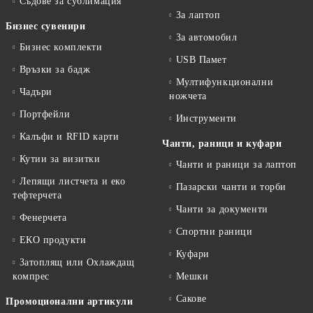
Съдове за сублимация
За лаптоп
Бизнес сувенири
За автомобил
Бизнес комплекти
USB Памет
Връзки за бадж
Мултифункционални
Чадъри
ножчета
Портфейли
Инструменти
Калъфи и RFID карти
Чанти, раници и куфари
Кутии за визитки
Чанти и раници за лаптоп
Лепящи листчета и еко
Пазарски чанти и торби
тефтeрчета
Чанти за документи
Фенерчета
Спортни раници
ЕКО продукти
Куфари
Затоплящ или Охлаждащ
компрес
Мешки
Сакове
Промоционални артикули