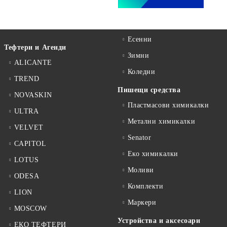
Есенни
Тефтери и Агенди
Зимни
ALICANTE
Коледни
TREND
Пишещи средства
NOVASKIN
Пластмасови химикалки
ULTRA
Метални химикалки
VELVET
Senator
CAPITOL
Еко химикалки
LOTUS
Моливи
ODESA
Комплекти
LION
Маркери
MOSCOW
Устройства и аксесоари
ЕКО ТЕФТЕРИ