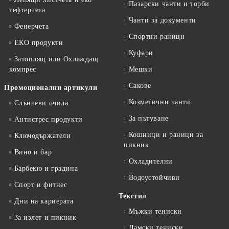
Пазарски чанти и торби
тефтeрчета
Чанти за документи
Фенерчета
Спортни раници
ЕКО продукти
Куфари
Затоплящ или Охлаждащ
компрес
Мешки
Сакове
Промоционални артикули
Козметични чанти
Слънчеви очила
За пътуване
Антистрес продукти
Кошници и раници за
Ключодържатели
пикник
Вино и бар
Охладителни
Барбекю и градина
Водоустойчиви
Спорт и фитнес
Текстил
Дни на кариерата
Мъжки тениски
За излет и пикник
Дамски тениски