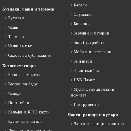
Кабели
Бутилки, чаши и термоси
Слушалки
Бутилки
Колонки
Чаши
Зарядни и батерии
Термоси
Smart устройства
Чаши за път
Мобилни аксесоари
Съдове за сублимация
За лаптоп
Бизнес сувенири
За автомобил
Бизнес комплекти
USB Памет
Връзки за бадж
Мултифункционални
Чадъри
ножчета
Портфейли
Инструменти
Калъфи и RFID карти
Чанти, раници и куфари
Кутии за визитки
Чанти и раници за лаптоп
Лепящи листчета и еко