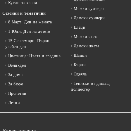
Кутии за храна
Мъжки суичери
Сезонни и тематични
Дамски суичери
8 Март: Ден на жената
Елеци
1 Юни: Ден на детето
Мъжки якета
15 Септември: Първи
Дамски якета
учебен ден
Шапки
Цветница: Цветя и градина
Кърпи
Великден
Одеяла
За дома
Тениски от дишащ
За бюро
полиестер
Пролетни
Летни
Бързи връзки: