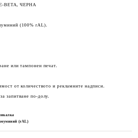
-BETA, ЧЕРНА
луминий (100% rAL).
ране или тампонен печат.
симост от количеството и рекламните надписи.
за запитване по-долу.
микалка
амуминий (rAL)