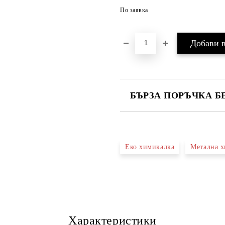
По заявка
БЪРЗА ПОРЪЧКА Б
САМО ПОПЪЛНЕТЕ 4 ПОЛЕТА
Еко химикалка
Метална х
Ние ще се свържем с вас в рамки
Характеристики