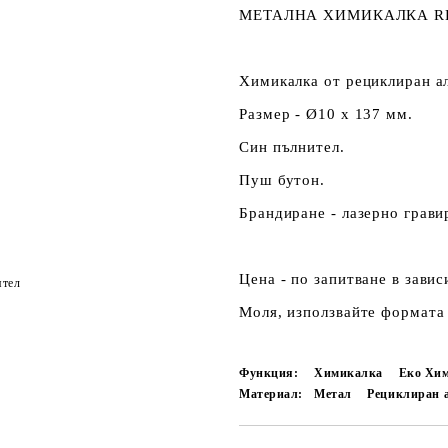
МЕТАЛНА ХИМИКАЛКА RE
Химикалка от рециклиран а
Размер - Ø10 x 137 мм.
Син пълнител.
Пуш бутон.
Брандиране - лазерно грави
Цена - по запитване в зави
ятел
Моля, използвайте формата 
Функция:
Химикалка
Еко Хи
Материал:
Метал
Рециклиран 