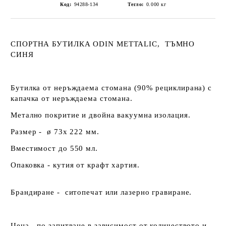
Код:
94288-134
Тегло:
0.000
кг
СПОРТНА БУТИЛКА ODIN METTALIC, ТЪМНО
СИНЯ
Бутилка от неръждаема стомана (90% рециклирана) с
капачка от неръждаема стомана.
Метално покритие и двойна вакуумна изолация.
Размер - ø 73x 222 мм.
Вместимост до 550 мл.
Опаковка - кутия от крафт хартия.
Брандиране - ситопечат или лазерно гравиране.
Цена - по запитване в зависимост от количеството и