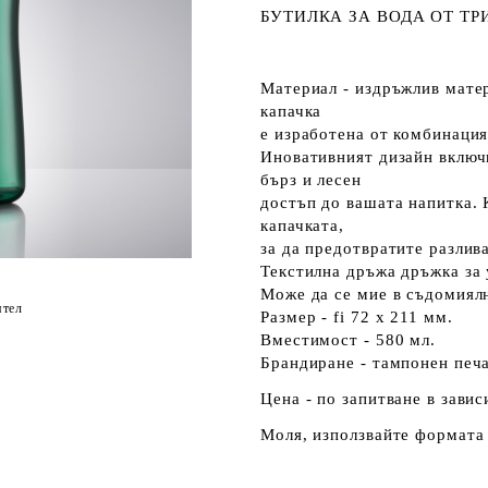
БУТИЛКА ЗА ВОДА ОТ ТР
Материал - издръжлив мате
капачка
е изработена от комбинаци
Иновативният дизайн включв
бърз и лесен
достъп до вашата напитка. 
капачката,
за да предотвратите разлив
Текстилна дръжа дръжка за
Може да се мие в съдомия
ятел
Размер - fi 72 x 211 мм.
Вместимост - 580 мл.
Брандиране - тампонен печа
Цена - по запитване в зави
Моля, използвайте формата 