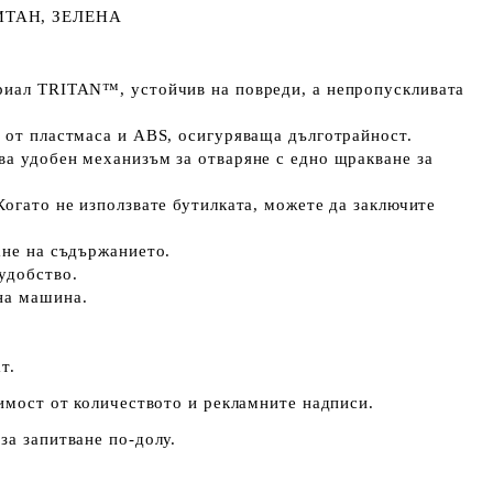
ИТАН, ЗЕЛЕНА
риал TRITAN™, устойчив на повреди, а непропускливата
я от пластмаса и ABS, осигуряваща дълготрайност.
а удобен механизъм за отваряне с едно щракване за
Когато не използвате бутилката, можете да заключите
ане на съдържанието.
 удобство.
лна машина.
т.
симост от количеството и рекламните надписи.
за запитване по-долу.