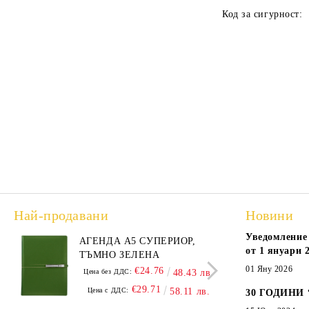
Код за сигурност:
Най-продавани
Новини
Уведомление 
АГЕНДА А5 СУПЕРИОР,
АГЕ
от 1 януари 2
ТЪМНО ЗЕЛЕНА
А5,
01 Яну 2026
€24.76
Цена без ДДС:
48.43 лв.
Цена
€29.71
Цена с ДДС:
58.11 лв.
Цен
30 ГОДИНИ