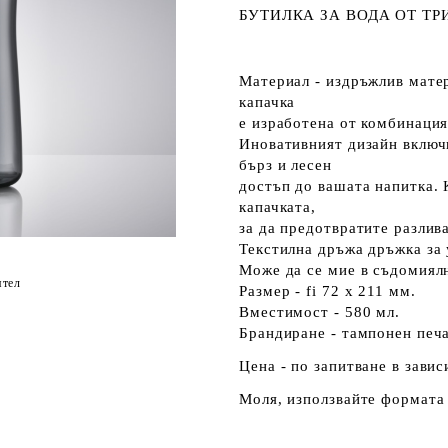
БУТИЛКА ЗА ВОДА ОТ ТР
Материал - издръжлив мате
капачка
е изработена от комбинаци
Иновативният дизайн включв
бърз и лесен
достъп до вашата напитка. 
капачката,
за да предотвратите разлив
Текстилна дръжа дръжка за
Може да се мие в съдомия
ятел
Размер - fi 72 x 211 мм.
Вместимост - 580 мл.
Брандиране - тампонен печа
Цена - по запитване в зави
Моля, използвайте формата 