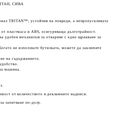
ИТАН, СИВА
риал TRITAN™, устойчив на повреди, а непропускливата
я от пластмаса и ABS, осигуряваща дълготрайност.
а удобен механизъм за отваряне с едно щракване за
Когато не използвате бутилката, можете да заключите
ане на съдържанието.
 удобство.
лна машина.
т.
симост от количеството и рекламните надписи.
за запитване по-долу.