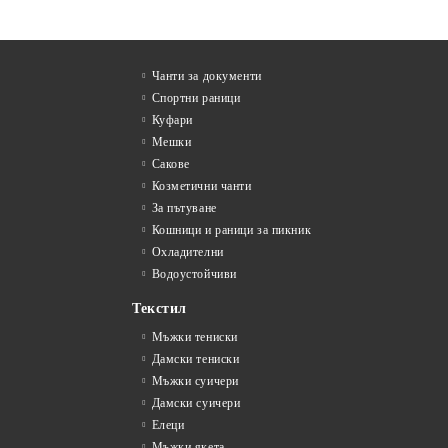
Чанти за документи
Спортни раници
Куфари
Мешки
Сакове
Козметични чанти
За пътуване
Кошници и раници за пикник
Охладителни
Водоустойчиви
Текстил
Мъжки тениски
Дамски тениски
Мъжки суичери
Дамски суичери
Елеци
Мъжки якета