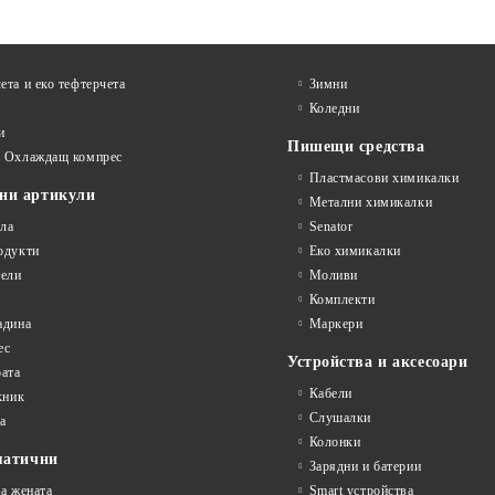
ета и еко тефтeрчета
Зимни
Коледни
и
Пишещи средства
и Охлаждащ компрес
Пластмасови химикалки
ни артикули
Метални химикалки
ла
Senator
одукти
Еко химикалки
ели
Моливи
Комплекти
адина
Маркери
ес
Устройства и аксесоари
рата
Кабели
кник
Слушалки
а
Колонки
матични
Зарядни и батерии
на жената
Smart устройства