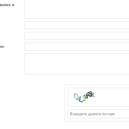
вание и
пис