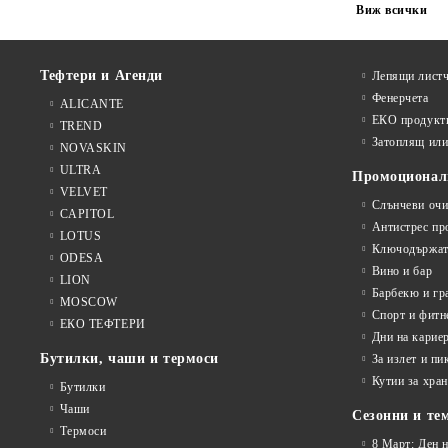
Виж всички
Тефтери и Агенди
Лепящи листч
Фенерчета
ALICANTE
ЕКО продукт
TREND
Затоплящ ил
NOVASKIN
ULTRA
Промоционал
VELVET
Слънчеви очи
CAPITOL
Антистрес пр
LOTUS
Ключодържат
ODESA
Вино и бар
LION
Барбекю и гр
MOSCOW
Спорт и фитн
ЕКО ТЕФТЕРИ
Дни на карие
Бутилки, чаши и термоси
За излет и пи
Кутии за хран
Бутилки
Чаши
Сезонни и те
Термоси
8 Март: Ден 