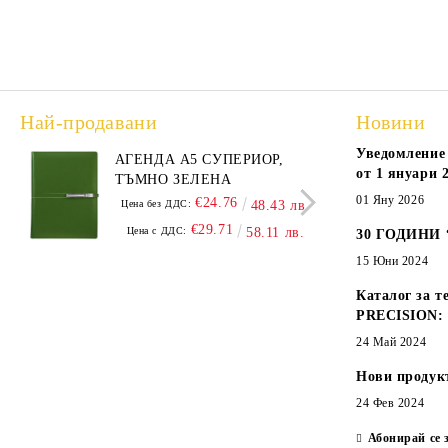
Най-продавани
Новини
Уведомление 
АГЕНДА А5 СУПЕРИОР,
АГЕ
от 1 януари 2
ТЪМНО ЗЕЛЕНА
А5,
01 Яну 2026
€24.76
Цена без ДДС:
48.43 лв.
Цена
€29.71
Цена с ДДС:
58.11 лв.
Цен
30 ГОДИНИ
15 Юни 2024
Каталог за т
PRECISION:
24 Май 2024
Нови продук
24 Фев 2024
Абонирай се 