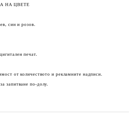
А НА ЦВЕТЕ
ев, син и розов.
дигитален печат.
симост от количеството и рекламните надписи.
за запитване по-долу.