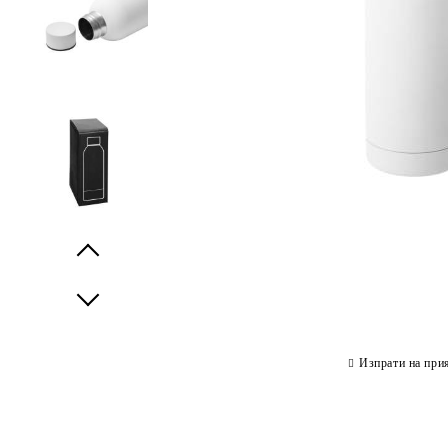
Prev
Next
Изпрати на при