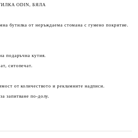
ИЛКА ODIN, БЯЛА
мна бутилка от неръждаема стомана с гумено покритие.
рна подаръчна кутия.
ат, ситопечат.
симост от количеството и рекламните надписи.
за запитване по-долу.