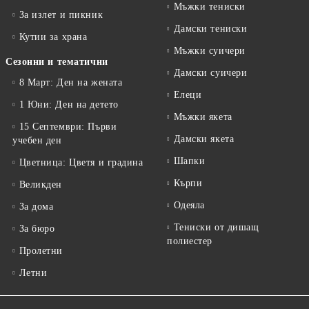
Мъжки тениски
За излет и пикник
Дамски тениски
Кутии за храна
Мъжки суичери
Сезонни и тематични
Дамски суичери
8 Март: Ден на жената
Елеци
1 Юни: Ден на детето
Мъжки якета
15 Септември: Първи
Дамски якета
учебен ден
Шапки
Цветница: Цветя и градина
Кърпи
Великден
Одеяла
За дома
Тениски от дишащ
За бюро
полиестер
Пролетни
Летни