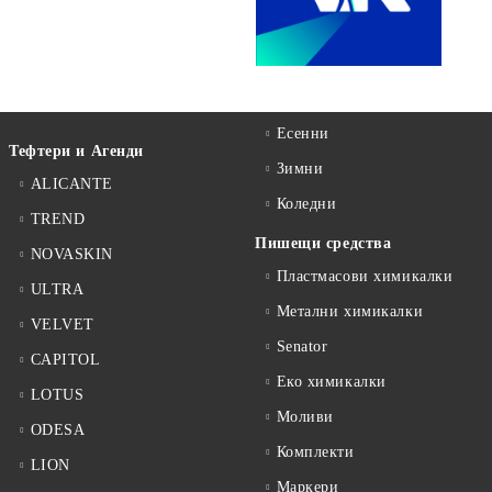
Есенни
Тефтери и Агенди
Зимни
ALICANTE
Коледни
TREND
Пишещи средства
NOVASKIN
Пластмасови химикалки
ULTRA
Метални химикалки
VELVET
Senator
CAPITOL
Еко химикалки
LOTUS
Моливи
ODESA
Комплекти
LION
Маркери