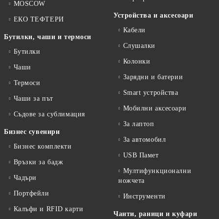
MOSCOW
Устройства и аксесоари
ЕКО ТЕФТЕРИ
Кабели
Бутилки, чаши и термоси
Слушалки
Бутилки
Колонки
Чаши
Зарядни и батерии
Термоси
Smart устройства
Чаши за път
Мобилни аксесоари
Съдове за сублимация
За лаптоп
Бизнес сувенири
За автомобил
Бизнес комплекти
USB Памет
Връзки за бадж
Мултифункционални
Чадъри
ножчета
Портфейли
Инструменти
Калъфи и RFID карти
Чанти, раници и куфари