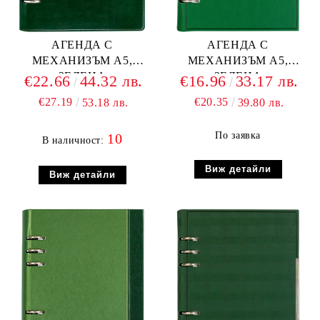
АГЕНДА С
АГЕНДА С
МЕХАНИЗЪМ А5,
МЕХАНИЗЪМ А5,
ЗЕЛЕНА
ЗЕЛЕНА
€22.66
44.32 лв.
€16.96
33.17 лв.
€27.19
€20.35
53.18 лв.
39.80 лв.
По заявка
10
В наличност:
Виж детайли
Виж детайли