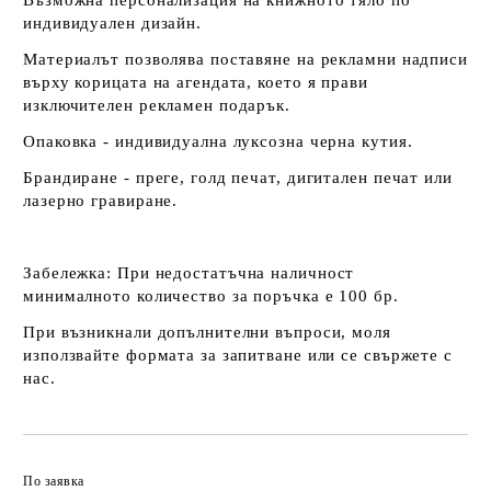
Възможна персонализация на книжното тяло по
индивидуален дизайн.
Материалът позволява поставяне на рекламни надписи
върху корицата на агендата, което я прави
изключителен рекламен подарък.
Опаковка - индивидуална луксозна черна кутия.
Брандиране - преге, голд печат, дигитален печат или
лазерно гравиране.
Забележка
: При недостатъчна наличност
минималното количество за поръчка е 100 бр.
При възникнали допълнителни въпроси, моля
използвайте формата за запитване или се свържете с
нас.
По заявка