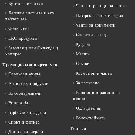
Кутии за визитки
Чанти и раници за лаптоп
Лепящи листчета и еко
Пазарски чанти и торби
тефтeрчета
Чанти за документи
Фенерчета
Спортни раници
ЕКО продукти
Куфари
Затоплящ или Охлаждащ
компрес
Мешки
Сакове
Промоционални артикули
Козметични чанти
Слънчеви очила
За пътуване
Антистрес продукти
Кошници и раници за
Ключодържатели
пикник
Вино и бар
Охладителни
Барбекю и градина
Водоустойчиви
Спорт и фитнес
Текстил
Дни на кариерата