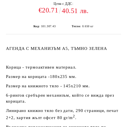
Цена с ДДС:
€20.71
40.51 лв.
Код:
101.307.43
Тегло:
0.650
кг
АГЕНДА С МЕХАНИЗЪМ А5, ТЪМНО ЗЕЛЕНА
Корица - термоактивен материал.
Размер на корицата -180х235 мм.
Размер на книжното тяло - 145х210 мм.
6-рингов сребърен механизъм, който се вижда през
корицата.
Линирано книжно тяло без дати, 290 страници, печат
2
2+2, хартия жълт офсет 80 gr/m
.