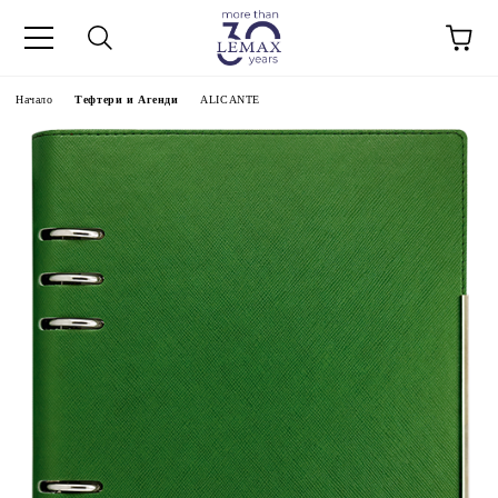
Начало
Тефтери и Агенди
ALICANTE