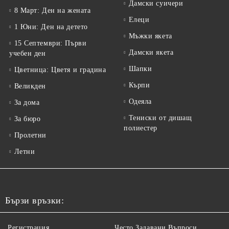
Дамски суичери
8 Март: Ден на жената
Елеци
1 Юни: Ден на детето
Мъжки якета
15 Септември: Първи
Дамски якета
учебен ден
Шапки
Цветница: Цветя и градина
Кърпи
Великден
Одеяла
За дома
Тениски от дишащ
За бюро
полиестер
Пролетни
Летни
Бързи връзки:
Регистрация
Често Задавани Въпроси