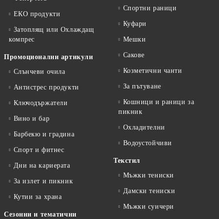
Спортни раници
ЕКО продукти
Куфари
Затоплящ или Охлаждащ
компрес
Мешки
Сакове
Промоционални артикули
Козметични чанти
Слънчеви очила
За пътуване
Антистрес продукти
Кошници и раници за
Ключодържатели
пикник
Вино и бар
Охладителни
Барбекю и градина
Водоустойчиви
Спорт и фитнес
Текстил
Дни на кариерата
Мъжки тениски
За излет и пикник
Дамски тениски
Кутии за храна
Мъжки суичери
Сезонни и тематични