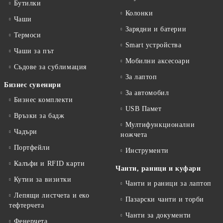
Бутилки
Колонки
Чаши
Зарядни и батерии
Термоси
Smart устройства
Чаши за път
Мобилни аксесоари
Съдове за сублимация
За лаптоп
Бизнес сувенири
За автомобил
Бизнес комплекти
USB Памет
Връзки за бадж
Мултифункционални
Чадъри
ножчета
Портфейли
Инструменти
Калъфи и RFID карти
Чанти, раници и куфари
Кутии за визитки
Чанти и раници за лаптоп
Лепящи листчета и еко
Пазарски чанти и торби
тефтeрчета
Чанти за документи
Фенерчета