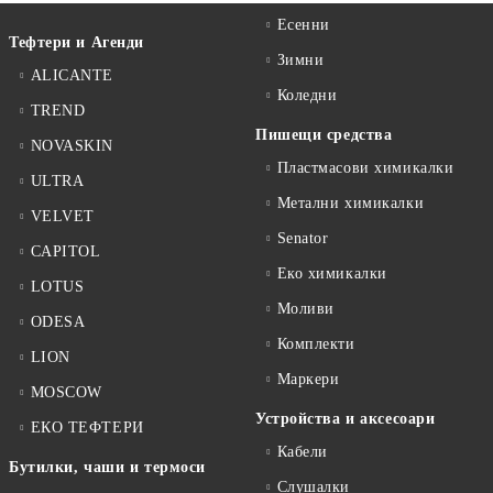
Есенни
Тефтери и Агенди
Зимни
ALICANTE
Коледни
TREND
Пишещи средства
NOVASKIN
Пластмасови химикалки
ULTRA
Метални химикалки
VELVET
Senator
CAPITOL
Еко химикалки
LOTUS
Моливи
ODESA
Комплекти
LION
Маркери
MOSCOW
Устройства и аксесоари
ЕКО ТЕФТЕРИ
Кабели
Бутилки, чаши и термоси
Слушалки