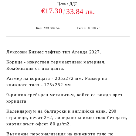
Цена с ДДС:
€17.30
33.84 лв.
Код:
133.306.54
Тегло:
0.900
кг
Луксозен Бизнес тефтер тип Агенда 2027.
Корица - изкуствен термоактивен материал.
Комбинация от два цвята.
Размер на корицата - 205х272 мм. Размер на
книжното тяло - 175х252 мм
9-рингов сребърен механизъм, който се вижда през
корицата.
Календариум на български и английски език, 290
страници, печат 2+2, линирано книжно тяло без дати,
хартия жълт офсет 80 gr/m2.
Възможна персонализация на книжното тяло по