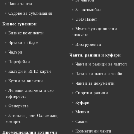
За лаптоп
Чаши за път
За автомобил
Съдове за сублимация
USB Памет
Бизнес сувенири
Мултифункционални
Бизнес комплекти
ножчета
Връзки за бадж
Инструменти
Чадъри
Чанти, раници и куфари
Портфейли
Чанти и раници за лаптоп
Калъфи и RFID карти
Пазарски чанти и торби
Кутии за визитки
Чанти за документи
Лепящи листчета и еко
Спортни раници
тефтeрчета
Куфари
Фенерчета
Мешки
Затоплящ или Охлаждащ
компрес
Сакове
Козметични чанти
Промоционални артикули