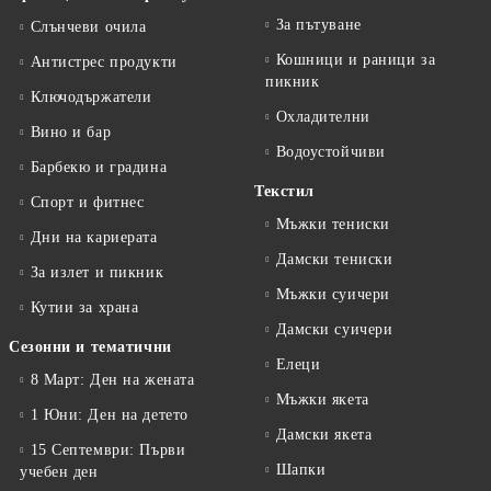
За пътуване
Слънчеви очила
Кошници и раници за
Антистрес продукти
пикник
Ключодържатели
Охладителни
Вино и бар
Водоустойчиви
Барбекю и градина
Текстил
Спорт и фитнес
Мъжки тениски
Дни на кариерата
Дамски тениски
За излет и пикник
Мъжки суичери
Кутии за храна
Дамски суичери
Сезонни и тематични
Елеци
8 Март: Ден на жената
Мъжки якета
1 Юни: Ден на детето
Дамски якета
15 Септември: Първи
Шапки
учебен ден