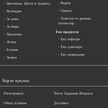
Кърпи
Цветница: Цветя и градина
Одеяла
Великден
Тениски от дишащ
За дома
полиестер
За бюро
Еко продукти
Пролетни
Еко тефтери
Летни
Еко сувенири
Есенни
Еко химикалки
Зимни
Бързи връзки:
Регистрация
Често Задавани Въпроси
Общи условия
Доставка