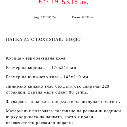
€27.19
53.18 лв.
Код:
102.906.24
Тегло:
0.530
кг
ПАПКА А5 С ПОХЛУПАК, БОРДО
Корица - термоактивна кожа.
Размер на корицата - 170х218 мм.
Размер на книжното тяло - 143х210 мм.
Линирано книжно тяло без дати със спирала, 228
страници, хартия жълт офсет 80 gr/m2.
Затваряне на папката посредством похлупак с магнит.
Материалът позволява поставяне на рекламни надписи
върху корицата на папката, което я прави
изключителен рекламен подарък.