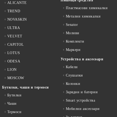
Пишещи средства
ALICANTE
Пластмасови химикалки
TREND
Метални химикалки
NOVASKIN
Senator
ULTRA
Моливи
VELVET
Комплекти
CAPITOL
Маркери
LOTUS
Устройства и аксесоари
ODESA
Кабели
LION
Слушалки
MOSCOW
Колонки
Бутилки, чаши и термоси
Зарядни и батерии
Бутилки
Smart устройства
Чаши
Мобилни аксесоари
Термоси