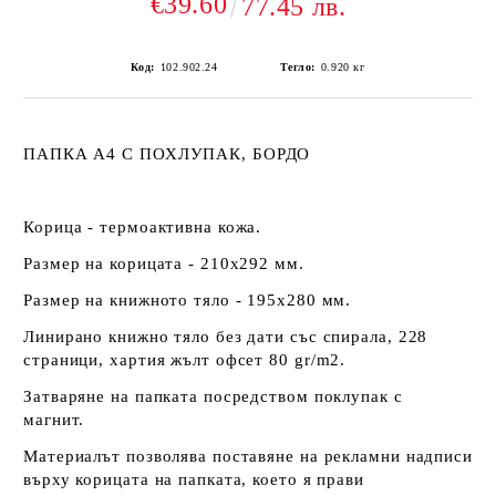
€39.60
77.45 лв.
Код:
102.902.24
Тегло:
0.920
кг
ПАПКА А4 С ПОХЛУПАК, БОРДО
Корица - термоактивна кожа.
Размер на корицата - 210х292 мм.
Размер на книжното тяло - 195х280 мм.
Линирано книжно тяло без дати със спирала, 228
страници, хартия жълт офсет 80 gr/m2.
Затваряне на папката посредством поклупак с
магнит.
Материалът позволява поставяне на рекламни надписи
върху корицата на папката, което я прави