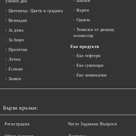
Шапки
учебен ден
Кърпи
Цветница: Цветя и градина
Одеяла
Великден
Тениски от дишащ
За дома
полиестер
За бюро
Еко продукти
Пролетни
Еко тефтери
Летни
Еко сувенири
Есенни
Еко химикалки
Зимни
Бързи връзки:
Регистрация
Често Задавани Въпроси