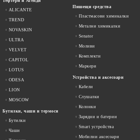
Тефтери и Агенди
Пишещи средства
ALICANTE
Пластмасови химикалки
TREND
Метални химикалки
NOVASKIN
Senator
ULTRA
Моливи
VELVET
Комплекти
CAPITOL
Маркери
LOTUS
Устройства и аксесоари
ODESA
Кабели
LION
Слушалки
MOSCOW
Колонки
Бутилки, чаши и термоси
Зарядни и батерии
Бутилки
Smart устройства
Чаши
Мобилни аксесоари