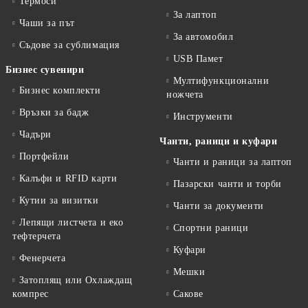
Термоси
За лаптоп
Чаши за път
За автомобил
Съдове за сублимация
USB Памет
Бизнес сувенири
Мултифункционални
Бизнес комплекти
ножчета
Връзки за бадж
Инструменти
Чадъри
Чанти, раници и куфари
Портфейли
Чанти и раници за лаптоп
Калъфи и RFID карти
Пазарски чанти и торби
Кутии за визитки
Чанти за документи
Лепящи листчета и еко
Спортни раници
тефтeрчета
Куфари
Фенерчета
Мешки
Затоплящ или Охлаждащ
компрес
Сакове