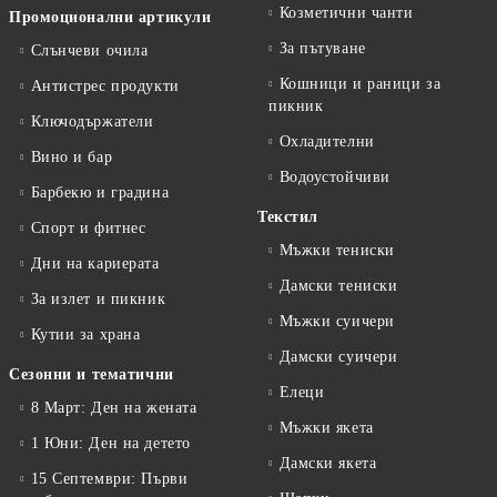
Козметични чанти
Промоционални артикули
За пътуване
Слънчеви очила
Кошници и раници за
Антистрес продукти
пикник
Ключодържатели
Охладителни
Вино и бар
Водоустойчиви
Барбекю и градина
Текстил
Спорт и фитнес
Мъжки тениски
Дни на кариерата
Дамски тениски
За излет и пикник
Мъжки суичери
Кутии за храна
Дамски суичери
Сезонни и тематични
Елеци
8 Март: Ден на жената
Мъжки якета
1 Юни: Ден на детето
Дамски якета
15 Септември: Първи